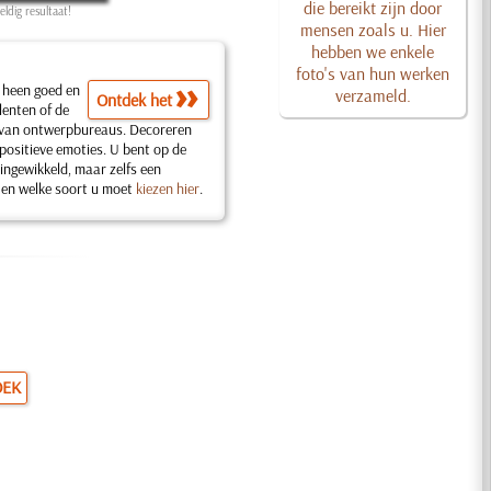
die bereikt zijn door
ldig resultaat!
mensen zoals u. Hier
hebben we enkele
foto's van hun werken
 heen goed en
verzameld.
Ontdek het
lenten of de
 van ontwerpbureaus. Decoreren
 positieve emoties. U bent op de
 ingewikkeld, maar zelfs een
 en welke soort u moet
kiezen hier
.
OEK