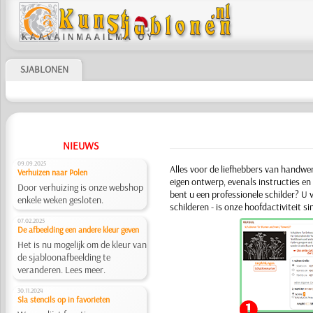
SJABLONEN
NIEUWS
09.09.2025
Alles voor de liefhebbers van handwe
Verhuizen naar Polen
eigen ontwerp, evenals instructies en 
Door verhuizing is onze webshop
bent u een professionele schilder? U v
enkele weken gesloten.
schilderen -
is onze hoofdactivi­teit 
07.02.2025
De afbeelding een andere kleur geven
Het is nu mogelijk om de kleur van
de sjabloonafbeelding te
veranderen. Lees meer.
30.11.2024
Sla stencils op in favorieten