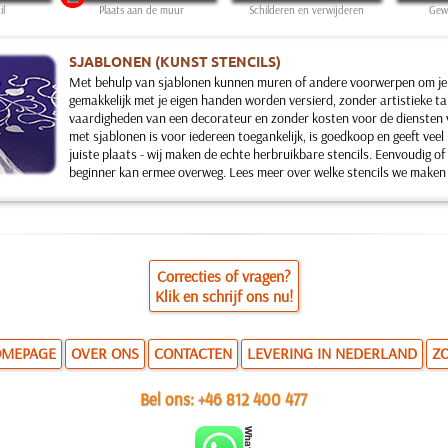
il
Plaats aan de muur
Schilderen en verwijderen
Gewe
SJABLONEN (KUNST STENCILS)
Met behulp van sjablonen kunnen muren of andere voorwerpen om je
gemakkelijk met je eigen handen worden versierd, zonder artistieke ta
vaardigheden van een decorateur en zonder kosten voor de diensten
met sjablonen is voor iedereen toegankelijk, is goedkoop en geeft veel
juiste plaats - wij maken de echte herbruikbare stencils. Eenvoudig of
beginner kan ermee overweg. Lees meer over welke stencils we maken
Correcties of vragen?
Klik en schrijf ons nu!
MEPAGE
OVER ONS
CONTACTEN
LEVERING IN NEDERLAND
Z
Bel ons:
+46 812 400 477