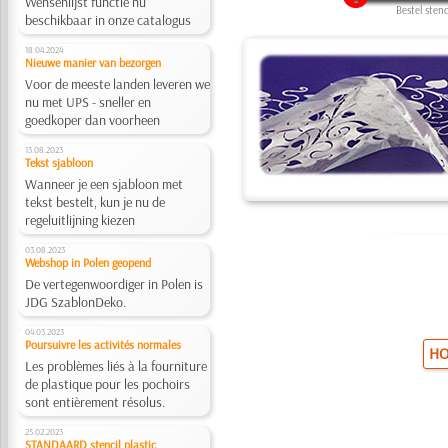
Wensenlijst functie nu
Bestel stenc
beschikbaar in onze catalogus
18.04.2024
Nieuwe manier van bezorgen
Voor de meeste landen leveren we
nu met UPS - sneller en
goedkoper dan voorheen
13.08.2023
Tekst sjabloon
Wanneer je een sjabloon met
tekst bestelt, kun je nu de
regeluitlijning kiezen
03.08.2023
Webshop in Polen geopend
De vertegenwoordiger in Polen is
JDG SzablonDeko.
04.03.2023
Poursuivre les activités normales
HO
Les problèmes liés à la fourniture
de plastique pour les pochoirs
sont entièrement résolus.
25.02.2023
STANDAARD stencil plastic