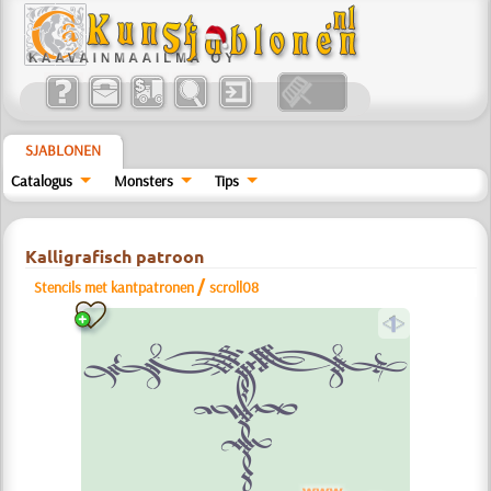
SJABLONEN
Catalogus
Monsters
Tips
Kalligrafisch patroon
/
Stencils met kantpatronen
scroll08
a