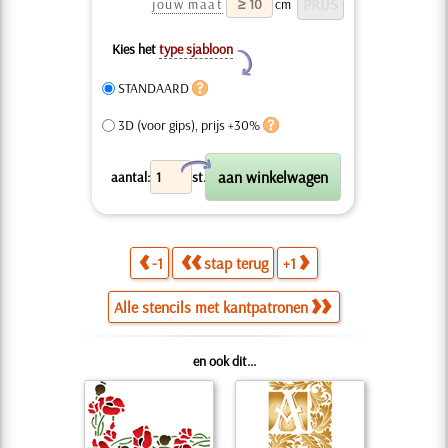
jouw maat
cm
Kies het
type sjabloon
Y
STANDAARD
3D (voor gips), prijs +30%
X
aantal:
st.
-1
stap terug
+1
Alle stencils met kantpatronen
en ook dit...