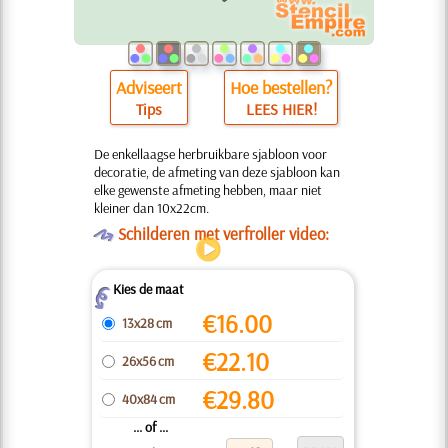
Adviseert
Hoe bestellen?
Tips
LEES HIER!
De enkellaagse herbruikbare sjabloon voor
decoratie, de afmeting van deze sjabloon kan
elke gewenste afmeting hebben, maar niet
kleiner dan 10x22cm.
O
Schilderen met verfroller video:
Kies de maat
Z
€
16.00
13x28 cm
€
22.10
26x56 cm
€
29.80
40x84 cm
... of ...