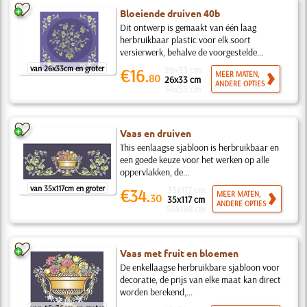
Bloeiende druiven 40b
Dit ontwerp is gemaakt van één laag
herbruikbaar plastic voor elk soort
versierwerk, behalve de voorgestelde...
van 26x33cm en groter
26x33 cm
€16.
MEER MATEN,
80
26x33 cm
ANDERE OPTIES
34x55 cm
Vaas en druiven
This eenlaagse sjabloon is herbruikbaar en
een goede keuze voor het werken op alle
oppervlakken, de...
van 35x117cm en groter
35x117 cm
€34.
MEER MATEN,
30
35x117 cm
ANDERE OPTIES
56x188 cm
Vaas met fruit en bloemen
De enkellaagse herbruikbare sjabloon voor
decoratie, de prijs van elke maat kan direct
worden berekend,...