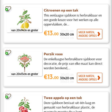
Citroenen op een tak
This eenlaagse sjabloon is herbruikbaar en
een goede keuze voor het werken op alle
oppervlakken, de...
van 20x14cm en groter
20x14 cm
€13.
MEER MATEN,
00
30x20 cm
ANDERE OPTIES
50x34 cm
Perzik vaas
De enkellaagse herbruikbare sjabloon voor
decoratie, de prijs van elke maat kan direct
worden berekend,...
van 20x13cm en groter
20x13 cm
€13.
MEER MATEN,
00
30x20 cm
ANDERE OPTIES
50x33 cm
Twee appels op een tak
Deze sjabloon bestaat uit één laag en
gemaakt van herbruikbaar plastic, de
maximale grootte die u kunt...