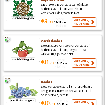
Dit ontwerp is gemaakt van één laag
herbruikbaar plastic voor elk soort
versierwerk, de grootte is niet...
van 7x7cm en groter
7x7 cm
€9.
MEER MATEN,
90
13x13 cm
ANDERE OPTIES
18x18 cm
Aardbeienbes
De eenlaagse kunststencil gemaakt of
herbruikbaar plastic, de grootte kan
willekeurig zijn, maar niet...
van 7x7cm en groter
7x7 cm
€11.
MEER MATEN,
70
15x14 cm
ANDERE OPTIES
45x41 cm
Bosbes
Deze eenlaagse stencil is herbruikbaar en
een goede keuze voor het werken op alle
oppervlakken, details...
van 15x9cm en groter
15x9 cm
€10.
MEER MATEN,
70
20x11 cm