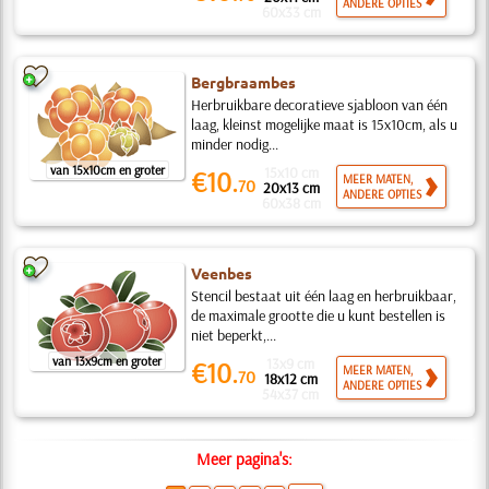
ANDERE OPTIES
60x33 cm
Bergbraambes
Herbruikbare decoratieve sjabloon van één
laag, kleinst mogelijke maat is 15x10cm, als u
minder nodig...
van 15x10cm en groter
15x10 cm
€10.
MEER MATEN,
70
20x13 cm
ANDERE OPTIES
60x38 cm
Veenbes
Stencil bestaat uit één laag en herbruikbaar,
de maximale grootte die u kunt bestellen is
niet beperkt,...
van 13x9cm en groter
13x9 cm
€10.
MEER MATEN,
70
18x12 cm
ANDERE OPTIES
54x37 cm
Meer pagina's: