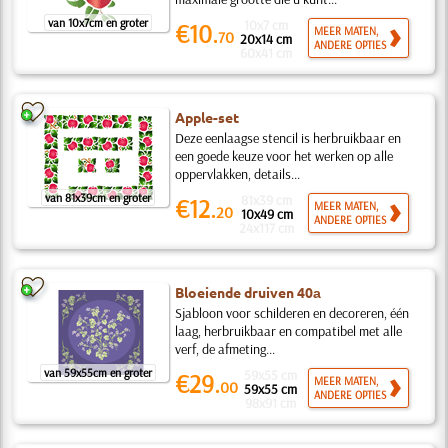
van 10x7cm en groter
10x7 cm
€10.
MEER MATEN,
70
20x14 cm
ANDERE OPTIES
60x41 cm
Apple-set
Deze eenlaagse stencil is herbruikbaar en
een goede keuze voor het werken op alle
oppervlakken, details...
van 81x39cm en groter
81x39 cm
€12.
MEER MATEN,
20
10x49 cm
ANDERE OPTIES
24x117 cm
Bloeiende druiven 40а
Sjabloon voor schilderen en decoreren, één
laag, herbruikbaar en compatibel met alle
verf, de afmeting...
van 59x55cm en groter
59x55 cm
€29.
MEER MATEN,
00
59x55 cm
ANDERE OPTIES
98x91 cm