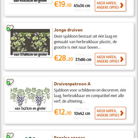
van 45x36cm en groter
45x36 cm
€19.
MEER MATEN,
10
45x36 cm
ANDERE OPTIES
114x91 cm
Jonge druiven
Deze sjabloon bestaat uit één laag en
gemaakt van herbruikbaar plastic, de
grootte is niet naar boven...
van 37x86cm en groter
37x86 cm
€28.
MEER MATEN,
20
37x86 cm
ANDERE OPTIES
51x119 cm
Druivenpatroon A
Sjabloon voor schilderen en decoreren, één
laag, herbruikbaar en compatibel met alle
verf, de afmeting...
van 5x21cm en groter
5x21 cm
€12.
MEER MATEN,
50
10x42 cm
ANDERE OPTIES
28x117 cm
Engelse ananas