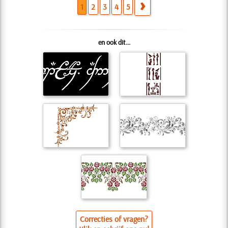
1
2
3
4
5
en ook dit...
Correcties of vragen?