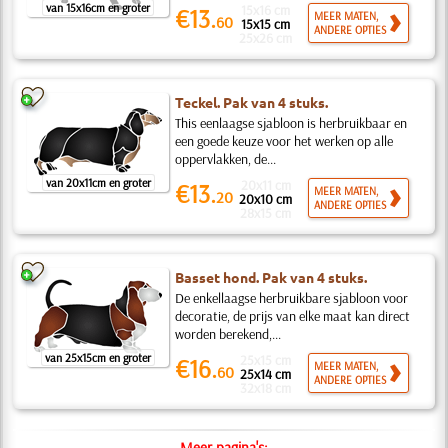
van 15x16cm en groter
15x16 cm
€13.
MEER MATEN,
60
15x15 cm
ANDERE OPTIES
25x26 cm
Teckel. Pak van 4 stuks.
This eenlaagse sjabloon is herbruikbaar en
een goede keuze voor het werken op alle
oppervlakken, de...
van 20x11cm en groter
20x11 cm
€13.
MEER MATEN,
20
20x10 cm
ANDERE OPTIES
28x15 cm
Basset hond. Pak van 4 stuks.
De enkellaagse herbruikbare sjabloon voor
decoratie, de prijs van elke maat kan direct
worden berekend,...
van 25x15cm en groter
25x15 cm
€16.
MEER MATEN,
60
25x14 cm
ANDERE OPTIES
32x18 cm
Meer pagina's: