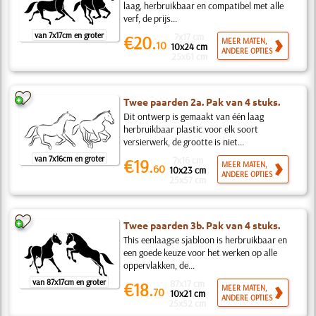
laag, herbruikbaar en compatibel met alle
verf, de prijs...
van 7x17cm en groter
7x17 cm
€20.
MEER MATEN,
10
10x24 cm
ANDERE OPTIES
25x61 cm
Twee paarden 2a. Pak van 4 stuks.
Dit ontwerp is gemaakt van één laag
herbruikbaar plastic voor elk soort
versierwerk, de grootte is niet...
van 7x16cm en groter
7x16 cm
€19.
MEER MATEN,
60
10x23 cm
ANDERE OPTIES
25x57 cm
Twee paarden 3b. Pak van 4 stuks.
This eenlaagse sjabloon is herbruikbaar en
een goede keuze voor het werken op alle
oppervlakken, de...
van 87x17cm en groter
87x17 cm
€18.
MEER MATEN,
70
10x21 cm
ANDERE OPTIES
25x52 cm