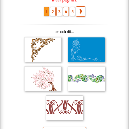
1
2
3
4
5
en ook dit...