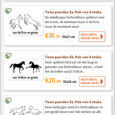
Twee paarden 3a. Pak van 4 stuks.
De enkellaagse herbruikbare sjabloon voor
decoratie, de minimum maat is 8x17cm,
maar de maximum maat...
van 8x17cm en groter
8x17 cm
€18.
MEER MATEN,
70
10x21 cm
ANDERE OPTIES
25x52 cm
Twee paarden 5b. Pak van 4 stuks.
Deze sjabloon bestaat uit één laag en
gemaakt van herbruikbaar plastic, u kunt
het bestellen vanaf 7x18cm...
van 7x18cm en groter
7x18 cm
€20.
MEER MATEN,
60
10x26 cm
ANDERE OPTIES
25x64 cm
Twee paarden 5a. Pak van 4 stuks.
Deze eenlaagse stencil is herbruikbaar en
een goede keuze voor het werken op alle