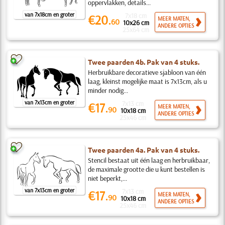
oppervlakken, details...
van 7x18cm en groter
7x18 cm
€20.
MEER MATEN,
60
10x26 cm
ANDERE OPTIES
25x64 cm
Twee paarden 4b. Pak van 4 stuks.
Herbruikbare decoratieve sjabloon van één
laag, kleinst mogelijke maat is 7x13cm, als u
minder nodig...
van 7x13cm en groter
7x13 cm
€17.
MEER MATEN,
90
10x18 cm
ANDERE OPTIES
25x46 cm
Twee paarden 4a. Pak van 4 stuks.
Stencil bestaat uit één laag en herbruikbaar,
de maximale grootte die u kunt bestellen is
niet beperkt,...
van 7x13cm en groter
7x13 cm
€17.
MEER MATEN,
90
10x18 cm
ANDERE OPTIES
25x46 cm