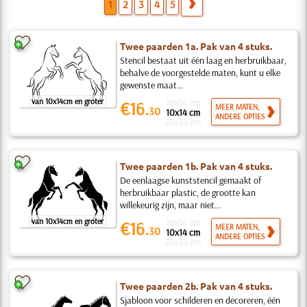
1
2
3
4
5
Twee paarden 1a. Pak van 4 stuks.
Stencil bestaat uit één laag en herbruikbaar,
behalve de voorgestelde maten, kunt u elke
gewenste maat...
van 10x14cm en groter
10x14 cm
€16.
MEER MATEN,
30
10x14 cm
ANDERE OPTIES
25x35 cm
Twee paarden 1b. Pak van 4 stuks.
De eenlaagse kunststencil gemaakt of
herbruikbaar plastic, de grootte kan
willekeurig zijn, maar niet...
van 10x14cm en groter
10x14 cm
€16.
MEER MATEN,
30
10x14 cm
ANDERE OPTIES
25x35 cm
Twee paarden 2b. Pak van 4 stuks.
Sjabloon voor schilderen en decoreren, één