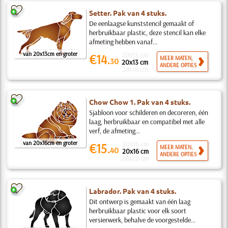
Setter. Pak van 4 stuks.
De eenlaagse kunststencil gemaakt of
herbruikbaar plastic, deze stencil kan elke
afmeting hebben vanaf...
van 20x13cm en groter
20x13 cm
€14.
MEER MATEN,
30
20x13 cm
ANDERE OPTIES
28x18 cm
Chow Chow 1. Pak van 4 stuks.
Sjabloon voor schilderen en decoreren, één
laag, herbruikbaar en compatibel met alle
verf, de afmeting...
van 20x16cm en groter
20x16 cm
€15.
MEER MATEN,
40
20x16 cm
ANDERE OPTIES
28x22 cm
Labrador. Pak van 4 stuks.
Dit ontwerp is gemaakt van één laag
herbruikbaar plastic voor elk soort
versierwerk, behalve de voorgestelde...