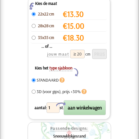
Kies de maat
Z
€
13.30
22x22 cm
€
15.00
28x28 cm
€
18.30
35x35 cm
... of ...
jouw maat
cm
Kies het
type sjabloon
Y
STANDAARD
3D (voor gips), prijs +30%
X
aantal:
st.
Passende designs:
Sneeuwklokjesrand