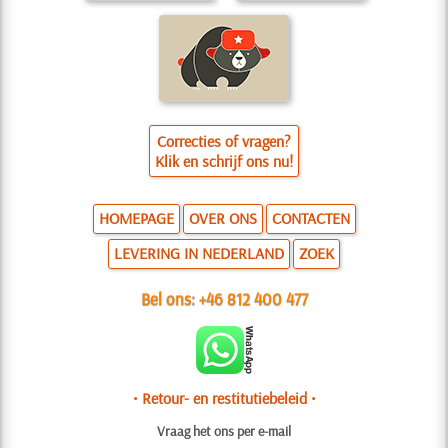
Correcties of vragen?
Klik en schrijf ons nu!
HOMEPAGE
OVER ONS
CONTACTEN
LEVERING IN NEDERLAND
ZOEK
Bel ons:
+46 812 400 477
• Retour- en restitutiebeleid •
Vraag het ons per e-mail