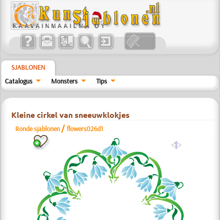
SJABLONEN
Catalogus
Monsters
Tips
Kleine cirkel van sneeuwklokjes
/
Ronde sjablonen
flowers026d1
a