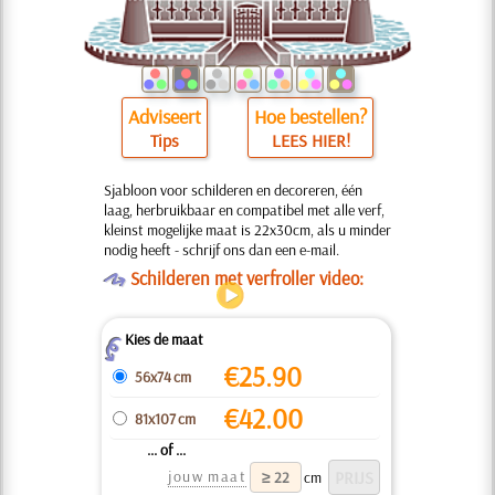
Adviseert
Hoe bestellen?
Tips
LEES HIER!
Sjabloon voor schilderen en decoreren, één
laag, herbruikbaar en compatibel met alle verf,
kleinst mogelijke maat is 22x30cm, als u minder
nodig heeft - schrijf ons dan een e-mail.
O
Schilderen met verfroller video:
Kies de maat
Z
€
25.90
56x74 cm
€
42.00
81x107 cm
... of ...
jouw maat
cm