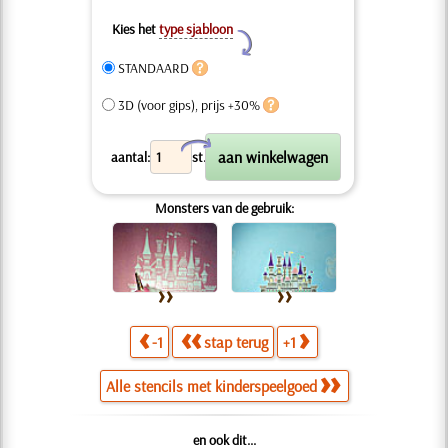
Kies het
type sjabloon
Y
STANDAARD
3D (voor gips), prijs +30%
X
aantal:
st.
Monsters van de gebruik:
-1
stap terug
+1
Alle stencils met kinderspeelgoed
en ook dit...