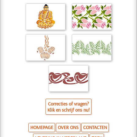
Correcties of vragen?
Klik en schrijf ons nu!
HOMEPAGE
OVER ONS
CONTACTEN