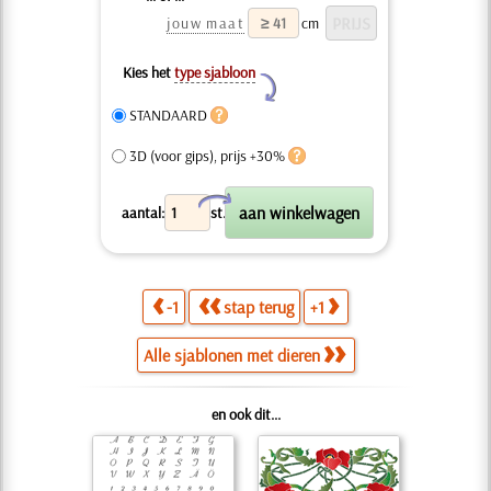
jouw maat
cm
Kies het
type sjabloon
Y
STANDAARD
3D (voor gips), prijs +30%
X
aantal:
st.
-1
stap terug
+1
Alle sjablonen met dieren
en ook dit...