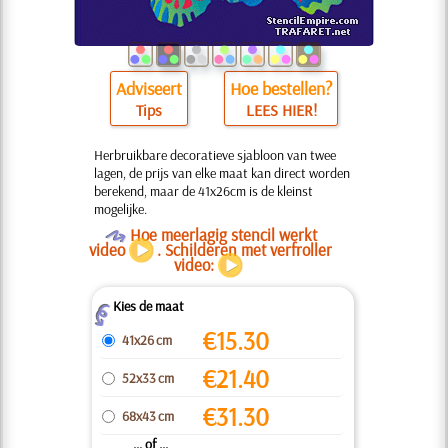
Adviseert
Hoe bestellen?
Tips
LEES HIER!
Herbruikbare decoratieve sjabloon van twee
lagen, de prijs van elke maat kan direct worden
berekend, maar de 41x26cm is de kleinst
mogelijke.
O
Hoe meerlagig stencil werkt
video
. Schilderen met verfroller
video:
Kies de maat
Z
€
15.30
41x26 cm
€
21.40
52x33 cm
€
31.30
68x43 cm
... of ...