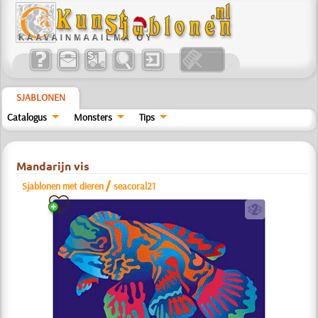
SJABLONEN
Catalogus
Monsters
Tips
Mandarijn vis
/
Sjablonen met dieren
seacoral21
b