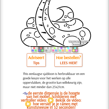
Adviseert
Hoe bestellen?
Tips
LEES HIER!
This eenlaagse sjabloon is herbruikbaar en een
goede keuze voor het werken op alle
oppervlakken, de grootte kan willekeurig zijn,
maar niet minder dan 25x21cm.
O
de eerste dimensie is de hoogte
van het motief. Schilderen met
verfroller video:
Bekijk de video:
hoe versier je je ramen met
kunstsneeuw in 52 seconden!