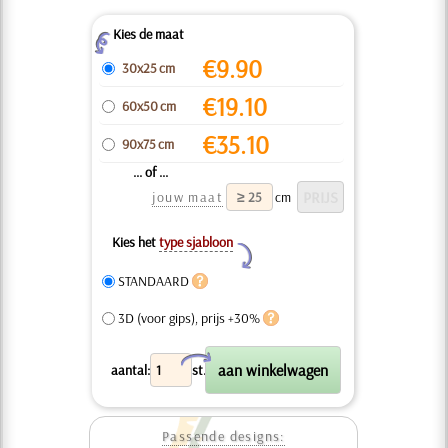
Kies de maat
Z
€
9.90
30x25 cm
€
19.10
60x50 cm
€
35.10
90x75 cm
... of ...
jouw maat
cm
Kies het
type sjabloon
Y
STANDAARD
3D (voor gips), prijs +30%
X
aantal:
st.
Passende designs: