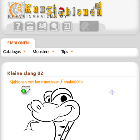
SJABLONEN
Catalogus
Monsters
Tips
Kleine slang 02
/
Sjablonen met kerstmotieven
snake001b
a