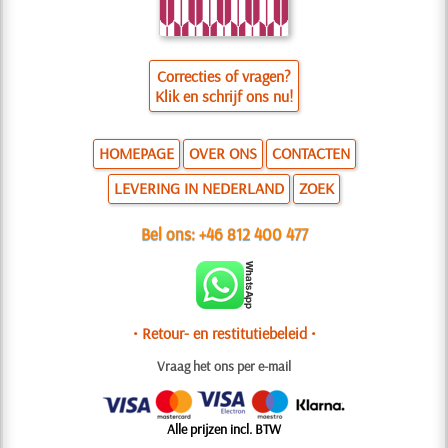
Correcties of vragen?
Klik en schrijf ons nu!
HOMEPAGE
OVER ONS
CONTACTEN
LEVERING IN NEDERLAND
ZOEK
Bel ons:
+46 812 400 477
• Retour- en restitutiebeleid •
Vraag het ons per e-mail
Alle prijzen incl. BTW