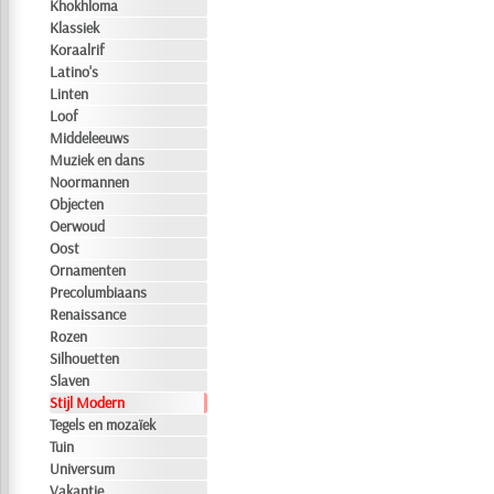
Khokhloma
Klassiek
Koraalrif
Latino's
Linten
Loof
Middeleeuws
Muziek en dans
Noormannen
Objecten
Oerwoud
Oost
Ornamenten
Precolumbiaans
Renaissance
Rozen
Silhouetten
Slaven
Stijl Modern
Tegels en mozaïek
Tuin
Universum
Vakantie