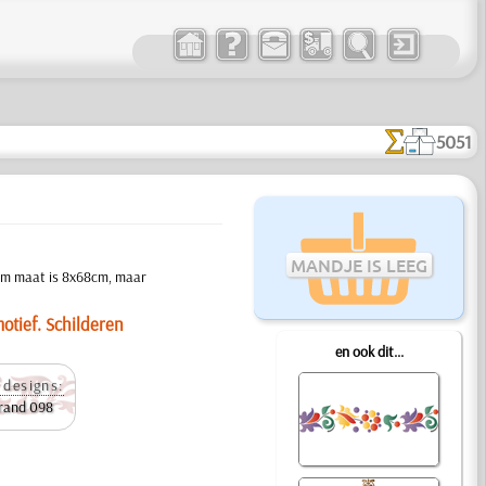
5051
MANDJE IS LEEG
mum maat is 8x68cm, maar
otief. Schilderen
en ook dit...
 designs:
 rand 098