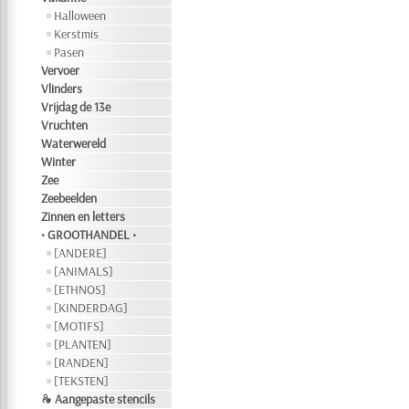
Halloween
Kerstmis
Pasen
Vervoer
Vlinders
Vrijdag de 13e
Vruchten
Waterwereld
Winter
Zee
Zeebeelden
Zinnen en letters
• GROOTHANDEL •
[ANDERE]
[ANIMALS]
[ETHNOS]
[KINDERDAG]
[MOTIFS]
[PLANTEN]
[RANDEN]
[TEKSTEN]
❧ Aangepaste stencils