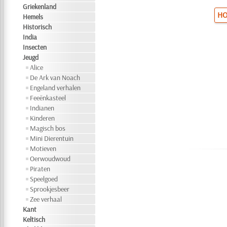
Griekenland
HO
Hemels
Historisch
India
Insecten
Jeugd
Alice
De Ark van Noach
Engeland verhalen
Feeënkasteel
Indianen
Kinderen
Magisch bos
Mini Dierentuin
Motieven
Oerwoudwoud
Piraten
Speelgoed
Sprookjesbeer
Zee verhaal
Kant
Keltisch