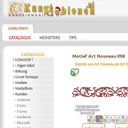
SJABLONEN
CATALOGUS
MONSTERS
TIPS
|
|
|
CATALOGUS
Motief Art Nouveau 098
! VERKOOP !
Stencils van Art Nouveau en Art D
> > Eigen tekst
> Behang
> Groot formaat
> Hoeken
> Medaillons
> Randen
Anderen
Etnos
Fauna
Kinderen
Klassiek