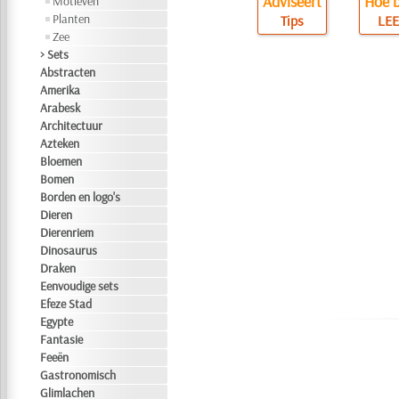
Adviseert
Hoe b
Motieven
Planten
Tips
LEE
Zee
> Sets
Abstracten
Amerika
Arabesk
Architectuur
Azteken
Bloemen
Bomen
Borden en logo's
Dieren
Dierenriem
Dinosaurus
Draken
Eenvoudige sets
Efeze Stad
Egypte
Fantasie
Feeën
Gastronomisch
Glimlachen