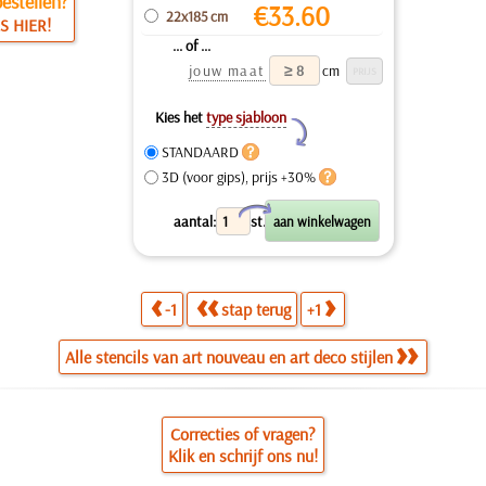
estellen?
€
33.60
22x185 cm
S HIER!
... of ...
jouw maat
cm
Kies het
type sjabloon
Y
STANDAARD
3D (voor gips), prijs +30%
X
aantal:
st.
-1
stap terug
+1
Alle stencils van art nouveau en art deco stijlen
Correcties of vragen?
Klik en schrijf ons nu!