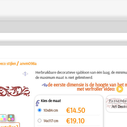
/
eco stijlen
anvm098a
a
Herbruikbare decoratieve sjabloon van één laag, de mini
de maximum maat is niet gelimiteerd.
O
de eerste dimensie is de hoogte van het m
met verfroller video:
Kies de maat
Passende
Z
Art Deco
€
14.50
10x84 cm
€
19.10
14x117 cm