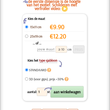
O
de eerste dimensie is de hoogte
van het motief. Schilderen met
verfroller video:
Kies de maat
Z
€
9.90
15x11 cm
€
12.20
25x19 cm
... of ...
jouw maat
cm
Kies het
type sjabloon
Y
STANDAARD
3D (voor gips), prijs +30%
X
aantal:
st.