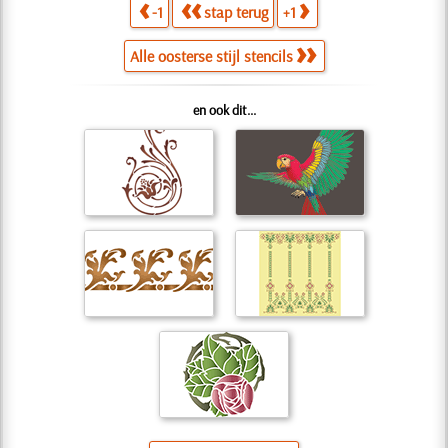
-1
stap terug
+1
Alle oosterse stijl stencils
en ook dit...