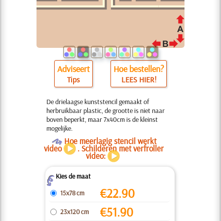
Adviseert
Hoe bestellen?
Tips
LEES HIER!
De drielaagse kunststencil gemaakt of
herbruikbaar plastic, de grootte is niet naar
boven beperkt, maar 7x40cm is de kleinst
mogelijke.
O
Hoe meerlagig stencil werkt
video
. Schilderen met verfroller
video:
Kies de maat
Z
€
22.90
15x78 cm
€
51.90
23x120 cm