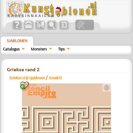
SJABLONEN
Catalogus
Monsters
Tips
Griekse rand 2
/
Griekse stijl sjablonen
Greek15
c