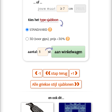
... of ...
jouw maat
cm
Kies het
type sjabloon
Y
STANDAARD
3D (voor gips), prijs +30%
X
aantal:
st.
-1
stap terug
+1
Alle griekse stijl sjablonen
en ook dit...