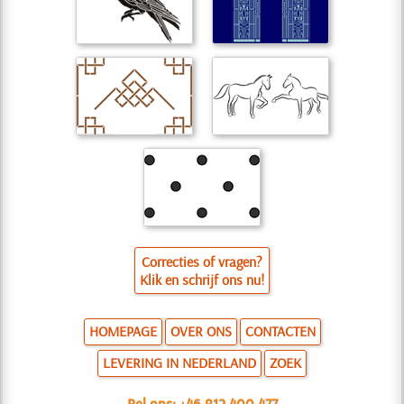
Correcties of vragen?
Klik en schrijf ons nu!
HOMEPAGE
OVER ONS
CONTACTEN
LEVERING IN NEDERLAND
ZOEK
Bel ons:
+46 812 400 477