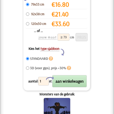
€
16.80
79x33 cm
€
21.40
92x38 cm
€
33.60
120x50 cm
... of ...
jouw maat
cm
Kies het
type sjabloon
Y
STANDAARD
3D (voor gips), prijs +30%
X
aantal:
st.
Monsters van de gebruik: