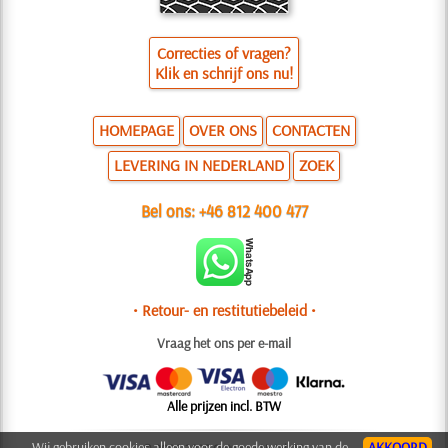
Correcties of vragen?
Klik en schrijf ons nu!
HOMEPAGE
OVER ONS
CONTACTEN
LEVERING IN NEDERLAND
ZOEK
Bel ons:
+46 812 400 477
• Retour- en restitutiebeleid •
Vraag het ons per e-mail
Alle prijzen incl. BTW
Wij gebruiken cookies alleen voor de goede werking van de
AKKOORD