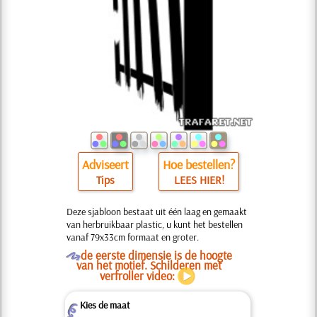
Adviseert
Hoe bestellen?
Tips
LEES HIER!
Deze sjabloon bestaat uit één laag en gemaakt
van herbruikbaar plastic, u kunt het bestellen
vanaf 79x33cm formaat en groter.
O
de eerste dimensie is de hoogte
van het motief. Schilderen met
verfroller video:
Kies de maat
Z