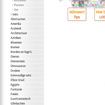
Motieven
Planten
Zee
Adviseert
Hoe b
> Sets
Tips
LEE
Abstracten
Amerika
Arabesk
Architectuur
Azteken
Bloemen
Bomen
Borden en logo's
Dieren
Dierenriem
Dinosaurus
Draken
Eenvoudige sets
Efeze Stad
Egypte
Fantasie
Feeën
Gastronomisch
Glimlachen