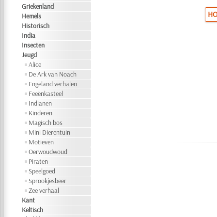
Griekenland
HO
Hemels
Historisch
India
Insecten
Jeugd
Alice
De Ark van Noach
Engeland verhalen
Feeënkasteel
Indianen
Kinderen
Magisch bos
Mini Dierentuin
Motieven
Oerwoudwoud
Piraten
Speelgoed
Sprookjesbeer
Zee verhaal
Kant
Keltisch