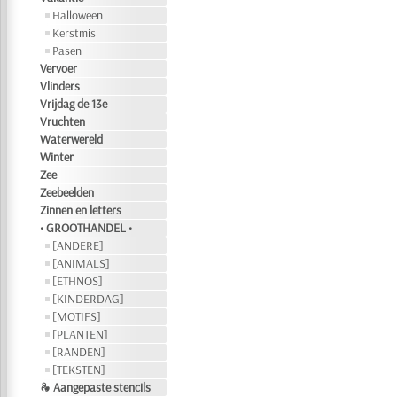
Halloween
Kerstmis
Pasen
Vervoer
Vlinders
Vrijdag de 13e
Vruchten
Waterwereld
Winter
Zee
Zeebeelden
Zinnen en letters
• GROOTHANDEL •
[ANDERE]
[ANIMALS]
[ETHNOS]
[KINDERDAG]
[MOTIFS]
[PLANTEN]
[RANDEN]
[TEKSTEN]
❧ Aangepaste stencils