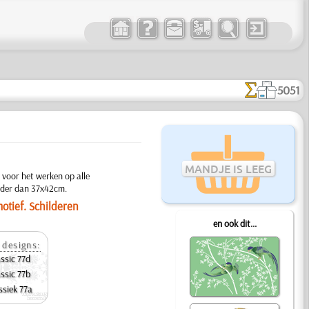
5051
MANDJE IS LEEG
 voor het werken op alle
inder dan 37x42cm.
otief. Schilderen
en ook dit...
 designs:
assic 77d
assic 77b
ssiek 77a