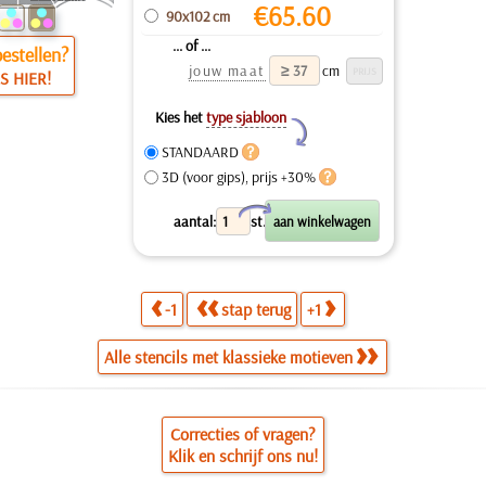
€
65.60
90x102 cm
... of ...
estellen?
jouw maat
cm
S HIER!
Kies het
type sjabloon
Y
STANDAARD
3D (voor gips), prijs +30%
X
aantal:
st.
-1
stap terug
+1
Alle stencils met klassieke motieven
Correcties of vragen?
Klik en schrijf ons nu!