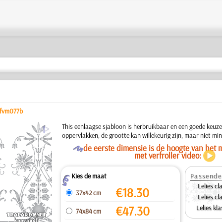
fvm077b
a
This eenlaagse sjabloon is herbruikbaar en een goede keuze
oppervlakken, de grootte kan willekeurig zijn, maar niet m
O
de eerste dimensie is de hoogte van het m
met verfroller video:
Kies de maat
Passende
Z
Lelies cl
€
18.30
37x42 cm
Lelies cl
€
47.30
Lelies kla
74x84 cm