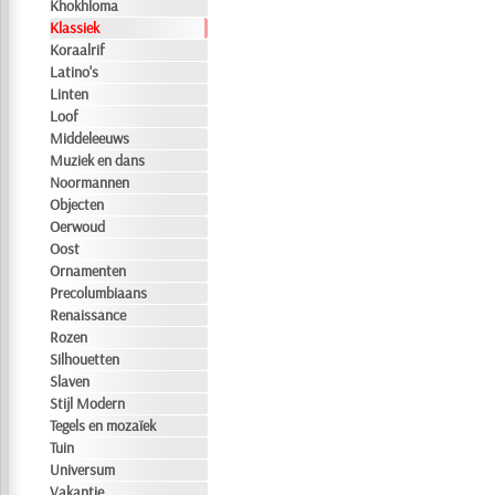
Khokhloma
Klassiek
Koraalrif
Latino's
Linten
Loof
Middeleeuws
Muziek en dans
Noormannen
Objecten
Oerwoud
Oost
Ornamenten
Precolumbiaans
Renaissance
Rozen
Silhouetten
Slaven
Stijl Modern
Tegels en mozaïek
Tuin
Universum
Vakantie