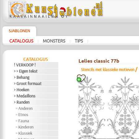
SJABLONEN
CATALOGUS
MONSTERS
TIPS
|
|
|
CATALOGUS
Lelies classic 77b
! VERKOOP !
/
Stencils met klassieke motieven
> > Eigen tekst
> Behang
> Groot formaat
> Hoeken
> Medaillons
> Randen
Anderen
Etnos
Fauna
Kinderen
Klassiek