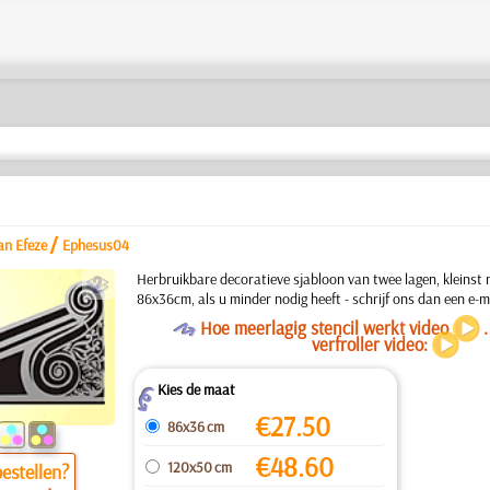
/
an Efeze
Ephesus04
b
Herbruikbare decoratieve sjabloon van twee lagen, kleinst 
86x36cm, als u minder nodig heeft - schrijf ons dan een e-ma
O
Hoe meerlagig stencil werkt video
verfroller video:
Kies de maat
Z
€
27.50
86x36 cm
€
48.60
120x50 cm
estellen?