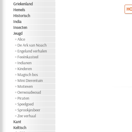
Griekenland
HO
Hemels
Historisch
India
Insecten
Jeugd
Alice
De Ark van Noach
Engeland verhalen
Feeënkasteel
Indianen
Kinderen
Magisch bos
Mini Dierentuin
Motieven
Oerwoudwoud
Piraten
Speelgoed
Sprookjesbeer
Zee verhaal
Kant
Keltisch