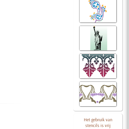
Het gebruik van
stencils is vrij