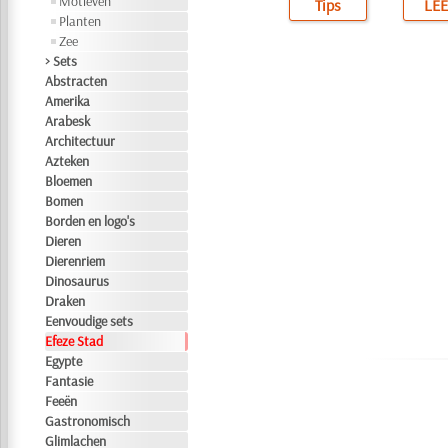
Motieven
Tips
LEE
Planten
Zee
> Sets
Abstracten
Amerika
Arabesk
Architectuur
Azteken
Bloemen
Bomen
Borden en logo's
Dieren
Dierenriem
Dinosaurus
Draken
Eenvoudige sets
Efeze Stad
Egypte
Fantasie
Feeën
Gastronomisch
Glimlachen