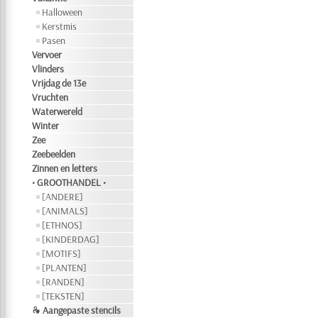
Halloween
Kerstmis
Pasen
Vervoer
Vlinders
Vrijdag de 13e
Vruchten
Waterwereld
Winter
Zee
Zeebeelden
Zinnen en letters
• GROOTHANDEL •
[ANDERE]
[ANIMALS]
[ETHNOS]
[KINDERDAG]
[MOTIFS]
[PLANTEN]
[RANDEN]
[TEKSTEN]
❧ Aangepaste stencils