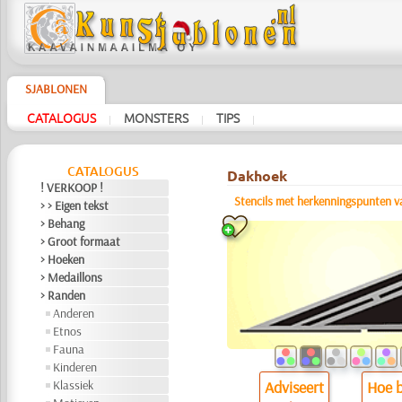
SJABLONEN
CATALOGUS
MONSTERS
TIPS
|
|
|
CATALOGUS
Dakhoek
! VERKOOP !
Stencils met herkenningspunten v
> > Eigen tekst
> Behang
> Groot formaat
> Hoeken
> Medaillons
> Randen
Anderen
Etnos
Fauna
Kinderen
Klassiek
Adviseert
Hoe b