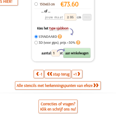
S HIER!
€
73.60
150x63 cm
... of ...
jouw maat
cm
Kies het
type sjabloon
Y
STANDAARD
3D (voor gips), prijs +30%
X
aantal:
st.
-1
stap terug
+1
Alle stencils met herkenningspunten van efeze
Correcties of vragen?
Klik en schrijf ons nu!