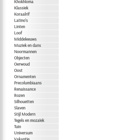
Khokhloma
Klassiek
Koraalrif
Latino's
Linten
Loof
Middeleeuws
Muziek en dans
Noormannen
Objecten
Oerwoud
Oost
Ornamenten
Precolumbiaans
Renaissance
Rozen
Silhouetten
Slaven
Stijl Modern
Tegels en mozaïek
Tuin
Universum
Vakantie