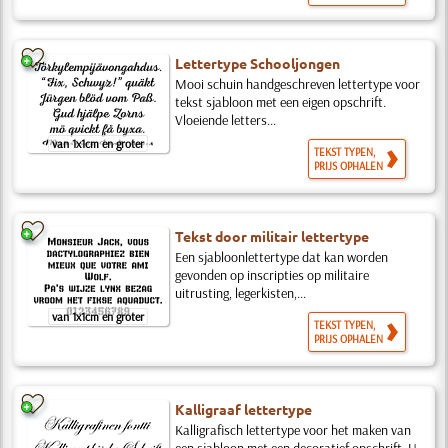
Lettertype Schooljongen
Mooi schuin handgeschreven lettertype voor
tekst sjabloon met een eigen opschrift.
Vloeiende letters...
van 1x1cm en groter
TEKST TYPEN,
PRIJS OPHALEN
Tekst door militair lettertype
Een sjabloonlettertype dat kan worden
gevonden op inscripties op militaire
uitrusting, legerkisten,...
van 1x1cm en groter
TEKST TYPEN,
PRIJS OPHALEN
Kalligraaf lettertype
Kalligrafisch lettertype voor het maken van