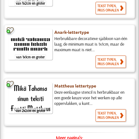
van 1x2cm en groter
TEKST TYPEN,
PRIJS OPHALEN
Anark-lettertype
Herbruikbare decoratieve sjabloon van één
laag, de minimum maat is 1x1cm, maar de
maximum maat is niet...
van 1x1cm en groter
TEKST TYPEN,
PRIJS OPHALEN
Mattheus lettertype
Deze eenlaagse stencil is herbruikbaar en
een goede keuze voor het werken op alle
oppervlakken, u kunt...
van 2x2cm en groter
TEKST TYPEN,
PRIJS OPHALEN
Meer pagina's: