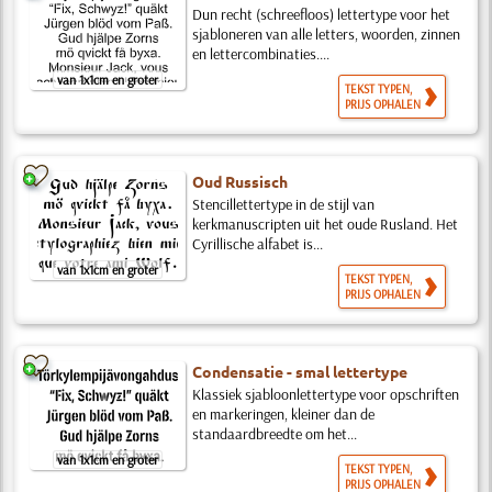
Dun recht (schreefloos) lettertype voor het
sjabloneren van alle letters, woorden, zinnen
en lettercombinaties....
van 1x1cm en groter
TEKST TYPEN,
PRIJS OPHALEN
Oud Russisch
Stencillettertype in de stijl van
kerkmanuscripten uit het oude Rusland. Het
Cyrillische alfabet is...
van 1x1cm en groter
TEKST TYPEN,
PRIJS OPHALEN
Condensatie - smal lettertype
Klassiek sjabloonlettertype voor opschriften
en markeringen, kleiner dan de
standaardbreedte om het...
van 1x1cm en groter
TEKST TYPEN,
PRIJS OPHALEN