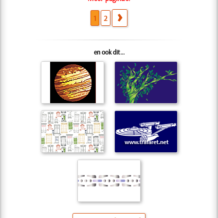
1
2
en ook dit...