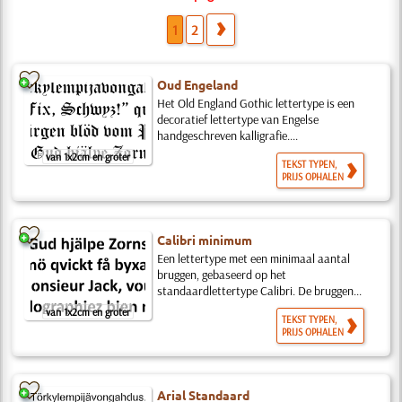
1
2
Oud Engeland
Het Old England Gothic lettertype is een
decoratief lettertype van Engelse
handgeschreven kalligrafie....
van 1x2cm en groter
TEKST TYPEN,
PRIJS OPHALEN
Calibri minimum
Een lettertype met een minimaal aantal
bruggen, gebaseerd op het
standaardlettertype Calibri. De bruggen...
van 1x2cm en groter
TEKST TYPEN,
PRIJS OPHALEN
Arial Standaard