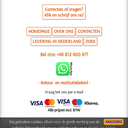
Correcties of vragen?
Klik en schrijf ons nu!
HOMEPAGE
OVER ONS
CONTACTEN
LEVERING IN NEDERLAND
ZOEK
Bel ons:
+46 812 400 477
• Retour- en restitutiebeleid •
Vraag het ons per e-mail
Alle prijzen incl. BTW
Wij gebruiken cookies alleen voor de goede werking van de
AKKOORD
© 2006-2025 Ontwerp: Natali M.
Codering: Aleks K.; Inhoud: Konsta A.
website (bijvoorbeeld om uw winkelmandje op te slaan):
ons beleid.