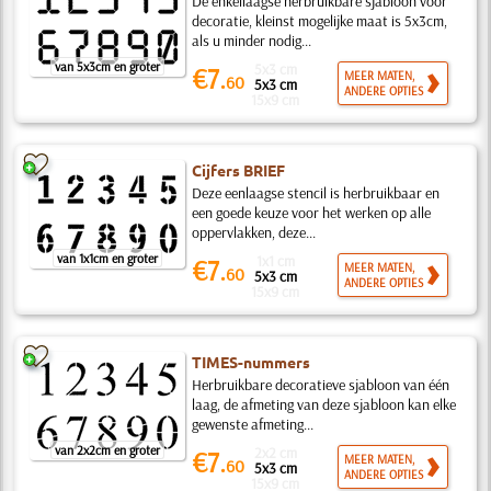
De enkellaagse herbruikbare sjabloon voor
decoratie, kleinst mogelijke maat is 5x3cm,
als u minder nodig...
van 5x3cm en groter
5x3 cm
€7.
MEER MATEN,
60
5x3 cm
ANDERE OPTIES
15x9 cm
Cijfers BRIEF
Deze eenlaagse stencil is herbruikbaar en
een goede keuze voor het werken op alle
oppervlakken, deze...
van 1x1cm en groter
1x1 cm
€7.
MEER MATEN,
60
5x3 cm
ANDERE OPTIES
15x9 cm
TIMES-nummers
Herbruikbare decoratieve sjabloon van één
laag, de afmeting van deze sjabloon kan elke
gewenste afmeting...
van 2x2cm en groter
2x2 cm
€7.
MEER MATEN,
60
5x3 cm
ANDERE OPTIES
15x9 cm