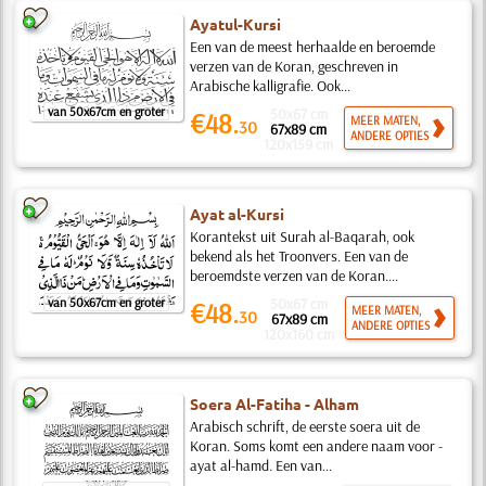
Ayatul-Kursi
Een van de meest herhaalde en beroemde
verzen van de Koran, geschreven in
Arabische kalligrafie. Ook...
van 50x67cm en groter
50x67 cm
€48.
MEER MATEN,
30
67x89 cm
ANDERE OPTIES
120x159 cm
Ayat al-Kursi
Korantekst uit Surah al-Baqarah, ook
bekend als het Troonvers. Een van de
beroemdste verzen van de Koran....
van 50x67cm en groter
50x67 cm
€48.
MEER MATEN,
30
67x89 cm
ANDERE OPTIES
120x160 cm
Soera Al-Fatiha - Alham
Arabisch schrift, de eerste soera uit de
Koran. Soms komt een andere naam voor -
ayat al-hamd. Een van...