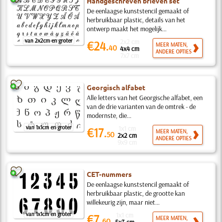
Handgeschreven brieven set
De eenlaagse kunststencil gemaakt of
herbruikbaar plastic, details van het
ontwerp maakt het mogelijk...
van 2x2cm en groter
2x2 cm
€24.
MEER MATEN,
40
4x4 cm
ANDERE OPTIES
7x7 cm
Georgisch alfabet
Alle letters van het Georgische alfabet, een
van de drie varianten van de omtrek - de
modernste, die...
van 1x1cm en groter
1x1 cm
€17.
MEER MATEN,
50
2x2 cm
ANDERE OPTIES
9x9 cm
CET-nummers
De eenlaagse kunststencil gemaakt of
herbruikbaar plastic, de grootte kan
willekeurig zijn, maar niet...
van 1x1cm en groter
1x1 cm
€7.
MEER MATEN,
60