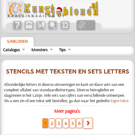
SJABLONEN
Catalogus
Monsters
Tips
STENCILS MET TEKSTEN EN SETS LETTERS
Afzonderlijke letters in diverse uitvoeringen en kant-en-klare sets van een
compleet alfabet van standaardlettertypes. Diverse hiërogliefen en
slagzinnen in het Latijn. Vele sets van cijfers van verschillende ontwerpen.
Als u een zin of een tekst wilt bestellen, ga dan naar het gedeelte
Eigen tekst
.
Meer pagina's:
1
2
3
4
5
6