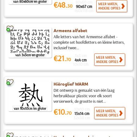
van 80x60cm en groter
80x60 cm
€48.
MEER MATEN,
30
90x67 cm
ANDERE OPTIES
160x118 cm
Armeens alfabet
Alle letters van het Armeense alfabet -
complete set hoofdletters en kleine letters,
inclusief twee...
van 3x3cm en groter
3x3 cm
€21.
MEER MATEN,
70
4x4 cm
ANDERE OPTIES
10x10 cm
Hiëroglief WARM
Dit ontwerp is gemaakt van één laag
herbruikbaar plastic voor elk soort
versierwerk, de grootte is niet...
van 10x10cm en groter
10x10 cm
€10.
MEER MATEN,
70
15x14 cm
ANDERE OPTIES
32x30 cm