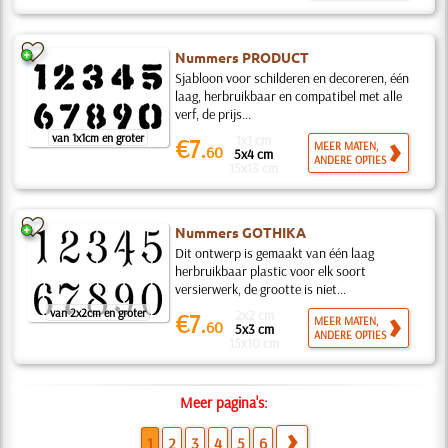
Nummers PRODUCT
Sjabloon voor schilderen en decoreren, één
laag, herbruikbaar en compatibel met alle
verf, de prijs...
van 1x1cm en groter
1x1 cm
€7.
MEER MATEN,
60
5x4 cm
ANDERE OPTIES
15x13 cm
Nummers GOTHIKA
Dit ontwerp is gemaakt van één laag
herbruikbaar plastic voor elk soort
versierwerk, de grootte is niet...
van 2x2cm en groter
2x2 cm
€7.
MEER MATEN,
60
5x3 cm
ANDERE OPTIES
15x10 cm
Meer pagina's:
1
2
3
4
5
6