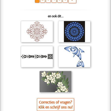
en ook dit...
Correcties of vragen?
Klik en schrijf ons nu!