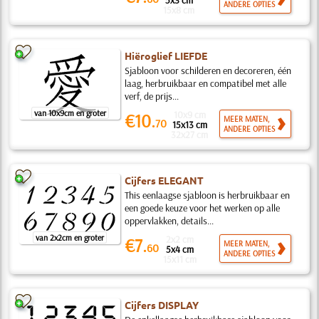
5x3 cm
ANDERE OPTIES
15x8 cm
Hiëroglief LIEFDE
Sjabloon voor schilderen en decoreren, één
laag, herbruikbaar en compatibel met alle
verf, de prijs...
van 10x9cm en groter
10x9 cm
€10.
MEER MATEN,
70
15x13 cm
ANDERE OPTIES
32x27 cm
Cijfers ELEGANT
This eenlaagse sjabloon is herbruikbaar en
een goede keuze voor het werken op alle
oppervlakken, details...
van 2x2cm en groter
2x2 cm
€7.
MEER MATEN,
60
5x4 cm
ANDERE OPTIES
15x11 cm
Cijfers DISPLAY