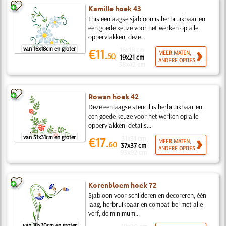
Kamille hoek 43
This eenlaagse sjabloon is herbruikbaar en
een goede keuze voor het werken op alle
oppervlakken, deze...
van 16x18cm en groter
16x18 cm
€11.
MEER MATEN,
50
19x21 cm
ANDERE OPTIES
38x42 cm
Rowan hoek 42
Deze eenlaagse stencil is herbruikbaar en
een goede keuze voor het werken op alle
oppervlakken, details...
van 31x31cm en groter
31x31 cm
€17.
MEER MATEN,
60
37x37 cm
ANDERE OPTIES
93x92 cm
Korenbloem hoek 72
Sjabloon voor schilderen en decoreren, één
laag, herbruikbaar en compatibel met alle
verf, de minimum...
van 18x20cm en groter