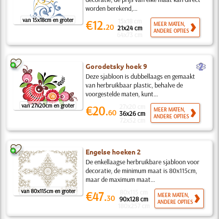
worden berekend,...
van 15x18cm en groter
15x18 cm
€12.
MEER MATEN,
20
21x24 cm
ANDERE OPTIES
64x73 cm
b
Gorodetsky hoek 9
Deze sjabloon is dubbellaags en gemaakt
van herbruikbaar plastic, behalve de
voorgestelde maten, kunt...
van 27x20cm en groter
27x20 cm
€20.
MEER MATEN,
60
36x26 cm
ANDERE OPTIES
72x52 cm
Engelse hoeken 2
De enkellaagse herbruikbare sjabloon voor
decoratie, de minimum maat is 80x115cm,
maar de maximum maat...
van 80x115cm en groter
80x115 cm
€47.
MEER MATEN,
30
90x128 cm
ANDERE OPTIES
180x257 cm