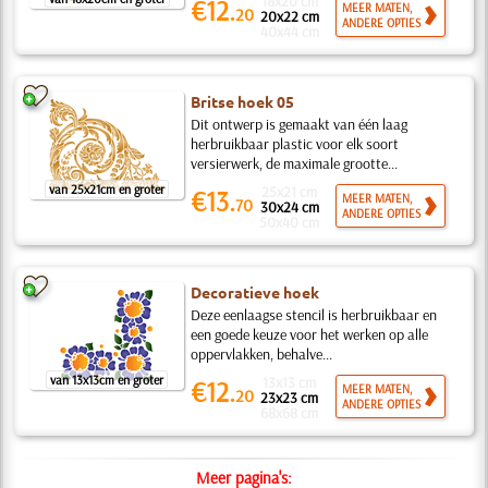
18x20 cm
€12.
MEER MATEN,
20
20x22 cm
ANDERE OPTIES
40x44 cm
Britse hoek 05
Dit ontwerp is gemaakt van één laag
herbruikbaar plastic voor elk soort
versierwerk, de maximale grootte...
van 25x21cm en groter
25x21 cm
€13.
MEER MATEN,
70
30x24 cm
ANDERE OPTIES
50x40 cm
Decoratieve hoek
Deze eenlaagse stencil is herbruikbaar en
een goede keuze voor het werken op alle
oppervlakken, behalve...
van 13x13cm en groter
13x13 cm
€12.
MEER MATEN,
20
23x23 cm
ANDERE OPTIES
68x68 cm
Meer pagina's: