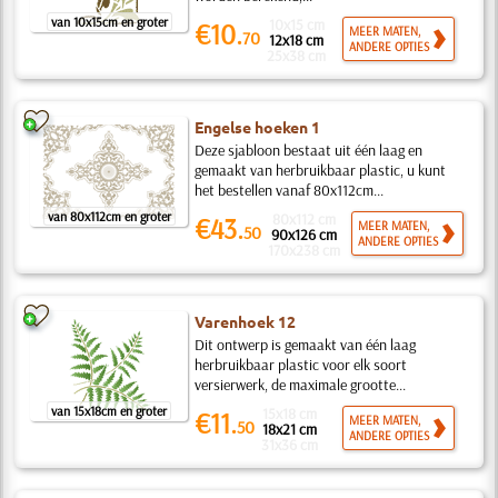
van 10x15cm en groter
10x15 cm
€10.
MEER MATEN,
70
12x18 cm
ANDERE OPTIES
25x38 cm
Engelse hoeken 1
Deze sjabloon bestaat uit één laag en
gemaakt van herbruikbaar plastic, u kunt
het bestellen vanaf 80x112cm...
van 80x112cm en groter
80x112 cm
€43.
MEER MATEN,
50
90x126 cm
ANDERE OPTIES
170x238 cm
Varenhoek 12
Dit ontwerp is gemaakt van één laag
herbruikbaar plastic voor elk soort
versierwerk, de maximale grootte...
van 15x18cm en groter
15x18 cm
€11.
MEER MATEN,
50
18x21 cm
ANDERE OPTIES
31x36 cm