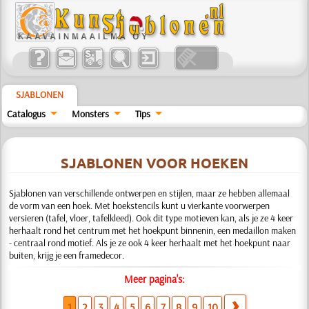
SJABLONEN
Catalogus
Monsters
Tips
SJABLONEN VOOR HOEKEN
Sjablonen van verschillende ontwerpen en stijlen, maar ze hebben allemaal
de vorm van een hoek. Met hoekstencils kunt u vierkante voorwerpen
versieren (tafel, vloer, tafelkleed). Ook dit type motieven kan, als je ze 4 keer
herhaalt rond het centrum met het hoekpunt binnenin, een medaillon maken
- centraal rond motief. Als je ze ook 4 keer herhaalt met het hoekpunt naar
buiten, krijg je een framedecor.
Meer pagina's:
1
2
3
4
5
6
7
8
9
10