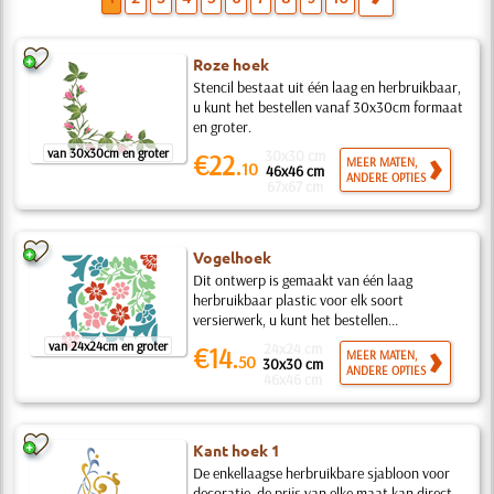
Roze hoek
Stencil bestaat uit één laag en herbruikbaar,
u kunt het bestellen vanaf 30x30cm formaat
en groter.
van 30x30cm en groter
30x30 cm
€22.
MEER MATEN,
10
46x46 cm
ANDERE OPTIES
67x67 cm
Vogelhoek
Dit ontwerp is gemaakt van één laag
herbruikbaar plastic voor elk soort
versierwerk, u kunt het bestellen...
van 24x24cm en groter
24x24 cm
€14.
MEER MATEN,
50
30x30 cm
ANDERE OPTIES
46x46 cm
Kant hoek 1
De enkellaagse herbruikbare sjabloon voor
decoratie, de prijs van elke maat kan direct