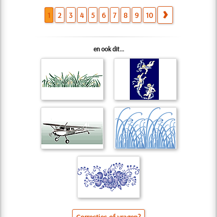
1
2
3
4
5
6
7
8
9
10
en ook dit...