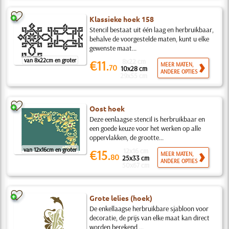
Klassieke hoek 158
Stencil bestaat uit één laag en herbruikbaar,
behalve de voorgestelde maten, kunt u elke
gewenste maat...
van 8x22cm en groter
8x22 cm
€11.
MEER MATEN,
70
10x28 cm
ANDERE OPTIES
29x55 cm
Oost hoek
Deze eenlaagse stencil is herbruikbaar en
een goede keuze voor het werken op alle
oppervlakken, de grootte...
van 12x16cm en groter
12x16 cm
€15.
MEER MATEN,
80
25x33 cm
ANDERE OPTIES
50x67 cm
Grote lelies (hoek)
De enkellaagse herbruikbare sjabloon voor
decoratie, de prijs van elke maat kan direct
worden berekend,...