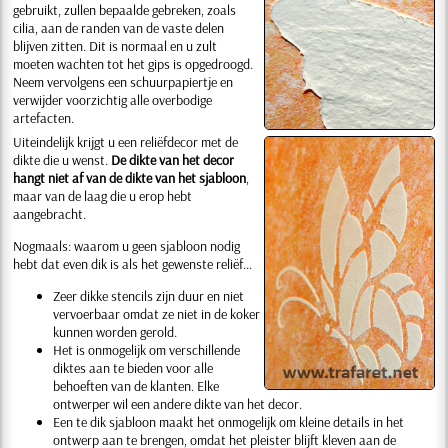
gebruikt, zullen bepaalde gebreken, zoals
cilia, aan de randen van de vaste delen
blijven zitten. Dit is normaal en u zult
moeten wachten tot het gips is opgedroogd.
Neem vervolgens een schuurpapiertje en
verwijder voorzichtig alle overbodige
artefacten.
Uiteindelijk krijgt u een reliëfdecor met de
dikte die u wenst.
De dikte van het decor
hangt niet af van de dikte van het sjabloon
,
maar van de laag die u erop hebt
aangebracht.
Nogmaals: waarom u geen sjabloon nodig
hebt dat even dik is als het gewenste reliëf...
Zeer dikke stencils zijn duur en niet
vervoerbaar omdat ze niet in de koker
kunnen worden gerold.
Het is onmogelijk om verschillende
diktes aan te bieden voor alle
behoeften van de klanten. Elke
ontwerper wil een andere dikte van het decor.
Een te dik sjabloon maakt het onmogelijk om kleine details in het
ontwerp aan te brengen, omdat het pleister blijft kleven aan de