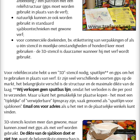
afbeelding / een patroon met een
reliëfstructuur (gips moet worden
gebruikt in plaats van de verf);
natuurlijk kunnen ze ook worden
gebruikt in standaard
sjabloontechnieken met gewone
verf;
voor commerciële doeleinden, bv. etikettering van verpakkingen of als
u één stencil in moeilijke omstandigheden of honderd keer moet
gebruiken - de 3D-stencil is duurzamer wanneer hij met verf wordt
gebruikt.
Voor reliëfdecoratie hebt u een "3D"-stencil nodig, spuitlijm** en gips om het
te gebruiken in plaats van verf. Er zijn veel verschillende soorten gips op de
markt, het belangrijkste verschil is de structuur en de maximale dikte van de
laag. **
Wij verkopen geen spuitbus lijm
, omdat het verboden is die per post
te verzenden. Maar u kunt het gemakkelijk ter plaatse kopen - het moet een
"tijdelijke" of "verwijderbare" lijmspray zijn, vaak genoemd als "spuitlijm voor
sjablonen".
Email ons voor advies
als u het niet in de plaatselijke winkels kunt
vinden.
3D-stencils kosten meer dan gewone, maar
kunnen zowel met gips als met verf worden
gebruikt.
De dikte van de sjabloon doet er
niet toe
, want de belangrijkste eigenschap is