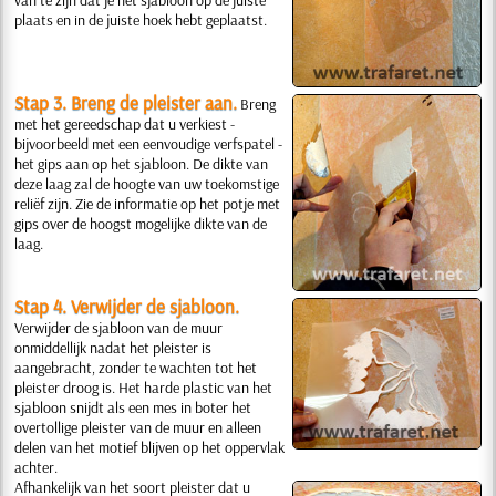
plaats en in de juiste hoek hebt geplaatst.
Stap 3. Breng de pleister aan.
Breng
met het gereedschap dat u verkiest -
bijvoorbeeld met een eenvoudige verfspatel -
het gips aan op het sjabloon. De dikte van
deze laag zal de hoogte van uw toekomstige
reliëf zijn. Zie de informatie op het potje met
gips over de hoogst mogelijke dikte van de
laag.
Stap 4. Verwijder de sjabloon.
Verwijder de sjabloon van de muur
onmiddellijk nadat het pleister is
aangebracht, zonder te wachten tot het
pleister droog is. Het harde plastic van het
sjabloon snijdt als een mes in boter het
overtollige pleister van de muur en alleen
delen van het motief blijven op het oppervlak
achter.
Afhankelijk van het soort pleister dat u