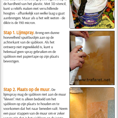
de hardheid van het plastic. Met 3D stencil,
kunt u reliëfs maken met verschillende
hoogtes - afhankelijk van welke laag u gaat
aanbrengen. Maar als u het wilt weten - de
dikte is de 190 micron.
Stap 1. Lijmspray.
Breng een dunne
hoeveelheid spuitbuslijm aan op de
achterkant van de sjabloon. Als het
ontwerp niet ingewikkeld is, kunt u
helemaal geen spray gebruiken en de
sjabloon met papiertape op zijn plaats
bevestigen.
Stap 2. Plaats op de muur.
De
lijmspray mag de sjabloon niet aan de muur
"kleven". Het is alleen bedoeld om het
sjabloon op zijn plaats te houden en te
voorkomen dat het naar beneden valt. Neem
een paar stappen van de muur om er zeker
van te zijn dat je het sjabloon op de juiste