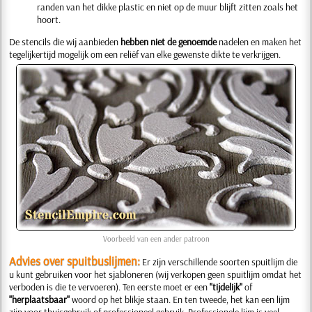
randen van het dikke plastic en niet op de muur blijft zitten zoals het
hoort.
De stencils die wij aanbieden
hebben niet de genoemde
nadelen en maken het
tegelijkertijd mogelijk om een reliëf van elke gewenste dikte te verkrijgen.
Voorbeeld van een ander patroon
Advies over spuitbuslijmen:
Er zijn verschillende soorten spuitlijm die
u kunt gebruiken voor het sjabloneren (wij verkopen geen spuitlijm omdat het
verboden is die te vervoeren). Ten eerste moet er een
"tijdelijk"
of
"herplaatsbaar"
woord op het blikje staan. En ten tweede, het kan een lijm
zijn voor thuisgebruik of professioneel gebruik. Professionele lijm is veel