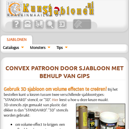
SJABLONEN
Catalogus
Monsters
Tips
CONVEX PATROON DOOR SJABLOON MET
BEHULP VAN GIPS
Gebruik 3D sjabloon om volume effecten te creëren!
Bij het
bestellen kunt u kiezen tussen twee verschillende sjabloontypes:
"STANDAARD" stencil, or "3D".
Hier
leest u hoe u deze keuze maakt.
3D-stencils zijn gemaakt van plastic dat
dikker is dan "STANDAARD". "3D" stencils
worden gebruikt:
om volume-effect te krijgen: een