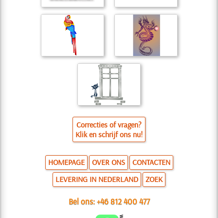
Correcties of vragen?
Klik en schrijf ons nu!
HOMEPAGE
OVER ONS
CONTACTEN
LEVERING IN NEDERLAND
ZOEK
Bel ons:
+46 812 400 477