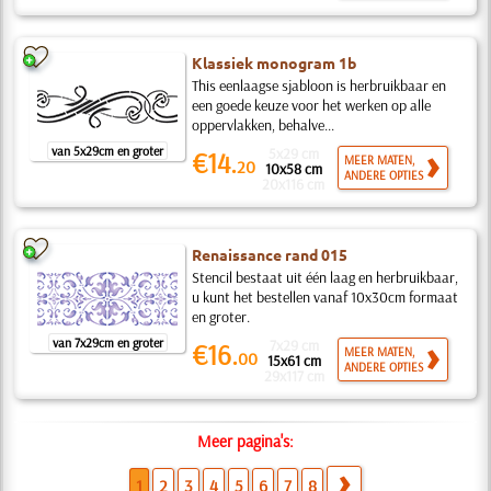
Klassiek monogram 1b
This eenlaagse sjabloon is herbruikbaar en
een goede keuze voor het werken op alle
oppervlakken, behalve...
van 5x29cm en groter
5x29 cm
€14.
MEER MATEN,
20
10x58 cm
ANDERE OPTIES
20x116 cm
Renaissance rand 015
Stencil bestaat uit één laag en herbruikbaar,
u kunt het bestellen vanaf 10x30cm formaat
en groter.
van 7x29cm en groter
7x29 cm
€16.
MEER MATEN,
00
15x61 cm
ANDERE OPTIES
29x117 cm
Meer pagina's:
1
2
3
4
5
6
7
8