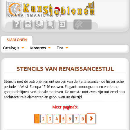
SJABLONEN
Catalogus
Monsters
Tips
STENCILS VAN RENAISSANCESTIJL
Stencils met de patronen en ontwerpen van de Renaissance - de historische
periode in West-Europa 15-16 eeuwen. Elegante monogrammen en dunne
gedraaide lijnen, veel florale motieven. De meeste motieven zijn ontleend aan
architecturale elementen en gebouwen uit die tijd.
Meer pagina's:
1
2
3
4
5
6
7
8