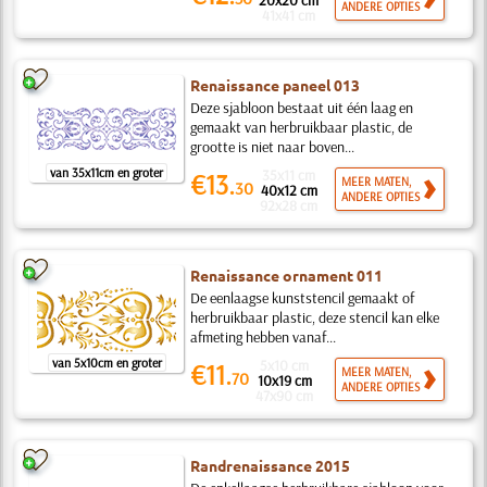
20x20 cm
ANDERE OPTIES
41x41 cm
Renaissance paneel 013
Deze sjabloon bestaat uit één laag en
gemaakt van herbruikbaar plastic, de
grootte is niet naar boven...
van 35x11cm en groter
35x11 cm
€13.
MEER MATEN,
30
40x12 cm
ANDERE OPTIES
92x28 cm
Renaissance ornament 011
De eenlaagse kunststencil gemaakt of
herbruikbaar plastic, deze stencil kan elke
afmeting hebben vanaf...
van 5x10cm en groter
5x10 cm
€11.
MEER MATEN,
70
10x19 cm
ANDERE OPTIES
47x90 cm
Randrenaissance 2015