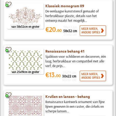
Klassiek monogram 09
De eenlaagse kunststencil gemaakt of
herbruikbaar plastic, details van het
ontwerp maakt het mogelijk...
van 58x32cm en groter
58x32 cm
€20.
MEER MATEN,
60
58x32 cm
ANDERE OPTIES
77x42 cm
Renaissance behang 41
Sjabloon voor schilderen en decoreren, één
laag, herbruikbaar en compatibel met alle
verf, de prijs...
van 25x19cm en groter
25x19 cm
€13.
MEER MATEN,
00
30x22 cm
ANDERE OPTIES
90x65 cm
Krullen en lansen - behang
Renaissance kantwerk ornament van fijne
lijnen geweven in een raster, die cirkels en
scherpe lansen...