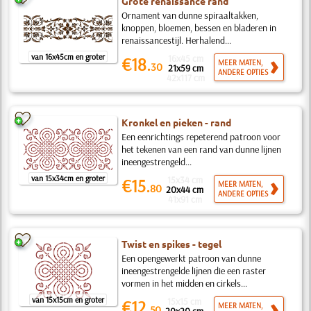
Grote renaissance rand
Ornament van dunne spiraaltakken,
knoppen, bloemen, bessen en bladeren in
renaissancestijl. Herhalend...
van 16x45cm en groter
16x45 cm
€18.
MEER MATEN,
30
21x59 cm
ANDERE OPTIES
42x117 cm
Kronkel en pieken - rand
Een eenrichtings repeterend patroon voor
het tekenen van een rand van dunne lijnen
ineengestrengeld...
van 15x34cm en groter
15x34 cm
€15.
MEER MATEN,
80
20x44 cm
ANDERE OPTIES
41x91 cm
Twist en spikes - tegel
Een opengewerkt patroon van dunne
ineengestrengelde lijnen die een raster
vormen in het midden en cirkels...
van 15x15cm en groter
15x15 cm
€12.
MEER MATEN,
50