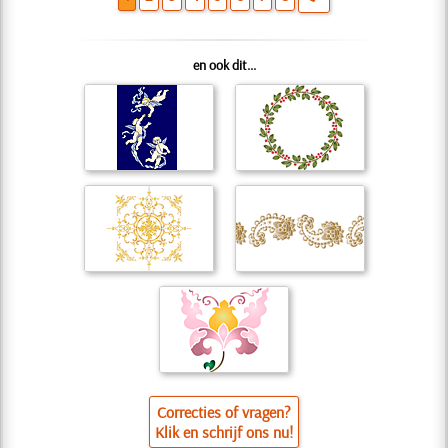
en ook dit...
Correcties of vragen?
Klik en schrijf ons nu!