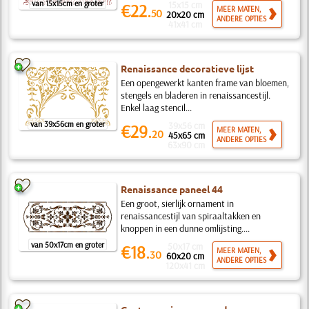
van 15x15cm en groter
15x15 cm
€22.
MEER MATEN,
50
20x20 cm
ANDERE OPTIES
41x41 cm
Renaissance decoratieve lijst
Een opengewerkt kanten frame van bloemen,
stengels en bladeren in renaissancestijl.
Enkel laag stencil...
van 39x56cm en groter
39x56 cm
€29.
MEER MATEN,
20
45x65 cm
ANDERE OPTIES
63x90 cm
Renaissance paneel 44
Een groot, sierlijk ornament in
renaissancestijl van spiraaltakken en
knoppen in een dunne omlijsting....
van 50x17cm en groter
50x17 cm
€18.
MEER MATEN,
30
60x20 cm
ANDERE OPTIES
120x41 cm