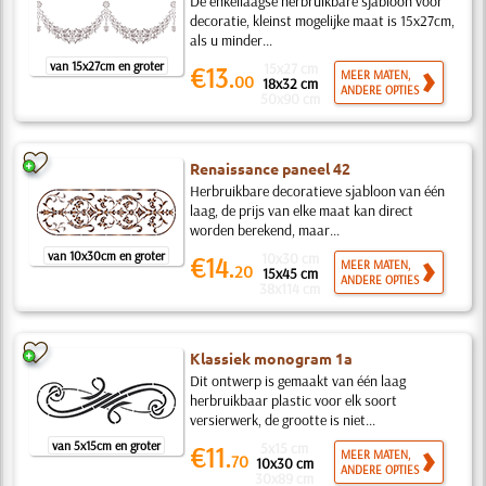
De enkellaagse herbruikbare sjabloon voor
decoratie, kleinst mogelijke maat is 15x27cm,
als u minder...
van 15x27cm en groter
15x27 cm
€13.
MEER MATEN,
00
18x32 cm
ANDERE OPTIES
50x90 cm
Renaissance paneel 42
Herbruikbare decoratieve sjabloon van één
laag, de prijs van elke maat kan direct
worden berekend, maar...
van 10x30cm en groter
10x30 cm
€14.
MEER MATEN,
20
15x45 cm
ANDERE OPTIES
38x114 cm
Klassiek monogram 1a
Dit ontwerp is gemaakt van één laag
herbruikbaar plastic voor elk soort
versierwerk, de grootte is niet...
van 5x15cm en groter
5x15 cm
€11.
MEER MATEN,
70
10x30 cm
ANDERE OPTIES
30x89 cm