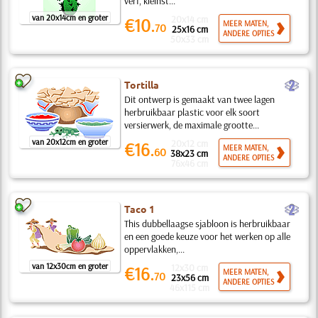
verf, kleinst...
van 20x14cm en groter
20x14 cm
€10.
MEER MATEN,
70
25x16 cm
ANDERE OPTIES
50x33 cm
b
Tortilla
Dit ontwerp is gemaakt van twee lagen
herbruikbaar plastic voor elk soort
versierwerk, de maximale grootte...
van 20x12cm en groter
20x12 cm
€16.
MEER MATEN,
60
38x23 cm
ANDERE OPTIES
76x46 cm
b
Taco 1
This dubbellaagse sjabloon is herbruikbaar
en een goede keuze voor het werken op alle
oppervlakken,...
van 12x30cm en groter
12x30 cm
€16.
MEER MATEN,
70
23x56 cm
ANDERE OPTIES
46x115 cm