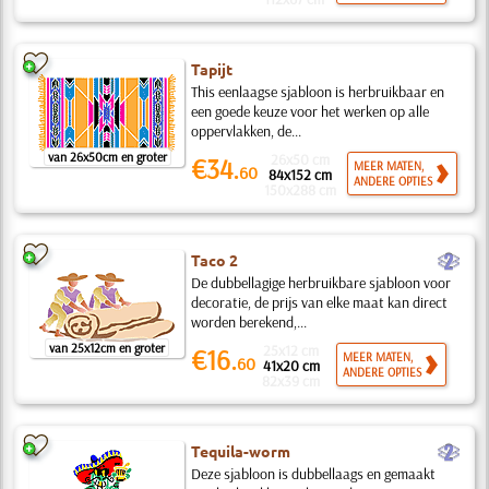
Tapijt
This eenlaagse sjabloon is herbruikbaar en
een goede keuze voor het werken op alle
oppervlakken, de...
van 26x50cm en groter
26x50 cm
€34.
MEER MATEN,
60
84x152 cm
ANDERE OPTIES
150x288 cm
b
Taco 2
De dubbellagige herbruikbare sjabloon voor
decoratie, de prijs van elke maat kan direct
worden berekend,...
van 25x12cm en groter
25x12 cm
€16.
MEER MATEN,
60
41x20 cm
ANDERE OPTIES
82x39 cm
b
Tequila-worm
Deze sjabloon is dubbellaags en gemaakt