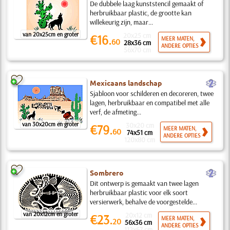
De dubbele laag kunststencil gemaakt of
herbruikbaar plastic, de grootte kan
willekeurig zijn, maar...
van 20x25cm en groter
20x25 cm
€16.
MEER MATEN,
60
28x36 cm
ANDERE OPTIES
56x70 cm
b
Mexicaans landschap
Sjabloon voor schilderen en decoreren, twee
lagen, herbruikbaar en compatibel met alle
verf, de afmeting...
van 30x20cm en groter
30x20 cm
€79.
MEER MATEN,
60
74x51 cm
ANDERE OPTIES
120x80 cm
b
Sombrero
Dit ontwerp is gemaakt van twee lagen
herbruikbaar plastic voor elk soort
versierwerk, behalve de voorgestelde...
van 20x12cm en groter
20x12 cm
€23.
MEER MATEN,
20
56x36 cm
ANDERE OPTIES
112x67 cm