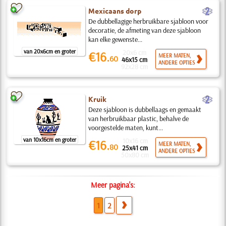
b
Mexicaans dorp
De dubbellagige herbruikbare sjabloon voor
decoratie, de afmeting van deze sjabloon
kan elke gewenste...
van 20x6cm en groter
20x6 cm
€16.
MEER MATEN,
60
46x15 cm
ANDERE OPTIES
92x28 cm
b
Kruik
Deze sjabloon is dubbellaags en gemaakt
van herbruikbaar plastic, behalve de
voorgestelde maten, kunt...
van 10x16cm en groter
10x16 cm
€16.
MEER MATEN,
80
25x41 cm
ANDERE OPTIES
50x80 cm
Meer pagina's:
1
2