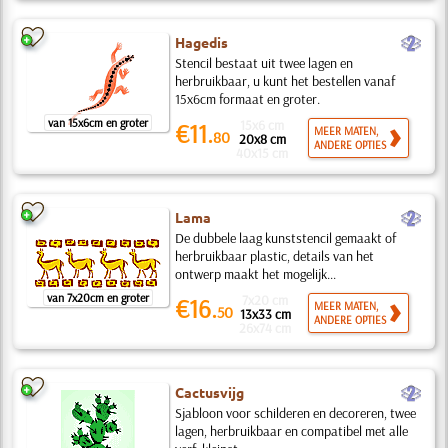
b
Hagedis
Stencil bestaat uit twee lagen en
herbruikbaar, u kunt het bestellen vanaf
15x6cm formaat en groter.
van 15x6cm en groter
15x6 cm
€11.
MEER MATEN,
80
20x8 cm
ANDERE OPTIES
40x15 cm
b
Lama
De dubbele laag kunststencil gemaakt of
herbruikbaar plastic, details van het
ontwerp maakt het mogelijk...
van 7x20cm en groter
7x20 cm
€16.
MEER MATEN,
50
13x33 cm
ANDERE OPTIES
26x74 cm
b
Cactusvijg
Sjabloon voor schilderen en decoreren, twee
lagen, herbruikbaar en compatibel met alle