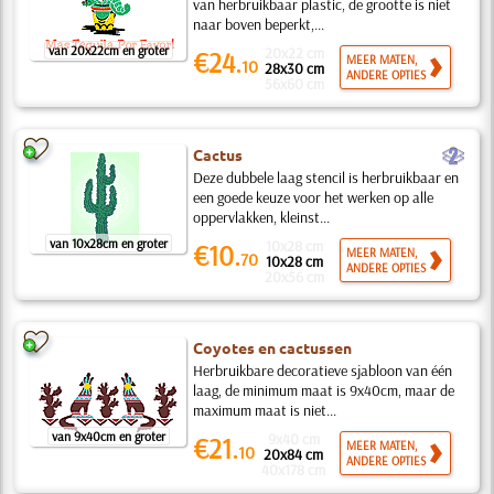
van herbruikbaar plastic, de grootte is niet
naar boven beperkt,...
van 20x22cm en groter
20x22 cm
€24.
MEER MATEN,
10
28x30 cm
ANDERE OPTIES
56x60 cm
b
Cactus
Deze dubbele laag stencil is herbruikbaar en
een goede keuze voor het werken op alle
oppervlakken, kleinst...
van 10x28cm en groter
10x28 cm
€10.
MEER MATEN,
70
10x28 cm
ANDERE OPTIES
20x56 cm
Coyotes en cactussen
Herbruikbare decoratieve sjabloon van één
laag, de minimum maat is 9x40cm, maar de
maximum maat is niet...
van 9x40cm en groter
9x40 cm
€21.
MEER MATEN,
10
20x84 cm
ANDERE OPTIES
40x178 cm