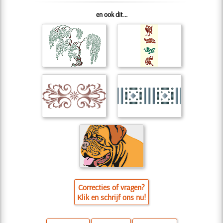
en ook dit...
Correcties of vragen?
Klik en schrijf ons nu!