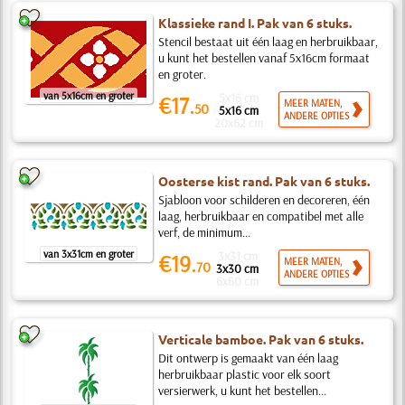
Klassieke rand I. Pak van 6 stuks.
Stencil bestaat uit één laag en herbruikbaar,
u kunt het bestellen vanaf 5x16cm formaat
en groter.
van 5x16cm en groter
5x16 cm
€17.
MEER MATEN,
50
5x16 cm
ANDERE OPTIES
20x62 cm
Oosterse kist rand. Pak van 6 stuks.
Sjabloon voor schilderen en decoreren, één
laag, herbruikbaar en compatibel met alle
verf, de minimum...
van 3x31cm en groter
3x31 cm
€19.
MEER MATEN,
70
3x30 cm
ANDERE OPTIES
6x60 cm
Verticale bamboe. Pak van 6 stuks.
Dit ontwerp is gemaakt van één laag
herbruikbaar plastic voor elk soort
versierwerk, u kunt het bestellen...