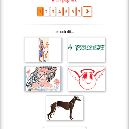
1
2
3
4
5
6
7
en ook dit...