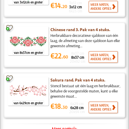
van 3x12cm en groter
3x12 cm
€14.
MEER MATEN,
20
3x12 cm
ANDERE OPTIES
6x23 cm
Chinese rand 3. Pak van 4 stuks.
Herbruikbare decoratieve sjabloon van één
laag, de afmeting van deze sjabloon kan elke
gewenste afmeting...
van 8x37cm en groter
8x37 cm
€22.
MEER MATEN,
60
8x37 cm
ANDERE OPTIES
20x92 cm
Sakura rand. Pak van 4 stuks.
Stencil bestaat uit één laag en herbruikbaar,
behalve de voorgestelde maten, kunt u elke
gewenste maat...
van 6x29cm en groter
6x29 cm
€18.
MEER MATEN,
30
6x28 cm
ANDERE OPTIES
20x94 cm
Meer pagina's: