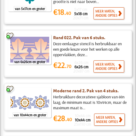
grootte is niet naar boven...
van 5x17cm en groter
5x17 cm
€18.
MEER MATEN,
40
5x18 cm
ANDERE OPTIES
20x71 cm
Rand 022. Pak van 6 stuks.
Deze eenlaagse stencil is herbruikbaar en
een goede keuze voor het werken op alle
oppervlakken, deze...
van 6x26cm en groter
6x26 cm
€22.
MEER MATEN,
70
6x26 cm
ANDERE OPTIES
20x87 cm
Moderne rand 2. Pak van 4 stuks.
Herbruikbare decoratieve sjabloon van één
laag, de minimum maat is 10x44cm, maar de
maximum maat is...
van 10x44cm en groter
10x44 cm
€28.
MEER MATEN,
40
10x44 cm
ANDERE OPTIES
25x110 cm