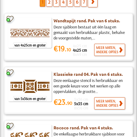
1
2
3
4
5
6
7
Wandtapijt rand. Pak van 6 stuks.
Deze sjabloon bestaat uit één laag en
gemaakt van herbruikbaar plastic, behalve
de voorgestelde maten,...
van 4x25cm en groter
4x25 cm
€19.
MEER MATEN,
10
4x25 cm
ANDERE OPTIES
8x49 cm
Klassieke rand 04. Pak van 6 stuks.
Deze eenlaagse stencil is herbruikbaar en
een goede keuze voor het werken op alle
oppervlakken, de grootte...
van 5x36cm en groter
5x36 cm
€23.
MEER MATEN,
90
5x35 cm
ANDERE OPTIES
8x56 cm
Rococo rand. Pak van 4 stuks.
De enkellaagse herbruikbare sjabloon voor