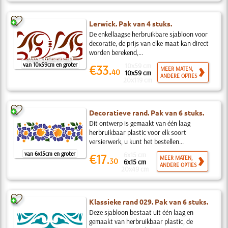
Lerwick. Pak van 4 stuks.
De enkellaagse herbruikbare sjabloon voor
decoratie, de prijs van elke maat kan direct
worden berekend,...
van 10x59cm en groter
10x59 cm
€33.
MEER MATEN,
40
10x59 cm
ANDERE OPTIES
20x119 cm
Decoratieve rand. Pak van 6 stuks.
Dit ontwerp is gemaakt van één laag
herbruikbaar plastic voor elk soort
versierwerk, u kunt het bestellen...
van 6x15cm en groter
6x15 cm
€17.
MEER MATEN,
30
6x15 cm
ANDERE OPTIES
20x49 cm
Klassieke rand 029. Pak van 6 stuks.
Deze sjabloon bestaat uit één laag en
gemaakt van herbruikbaar plastic, de