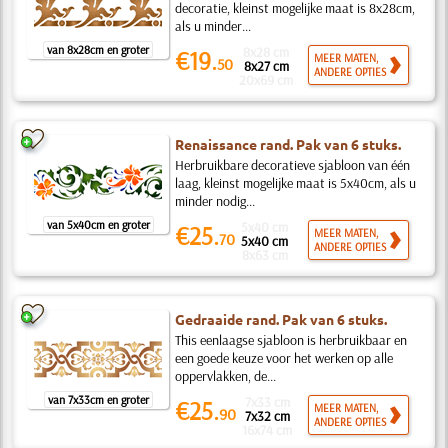
decoratie, kleinst mogelijke maat is 8x28cm,
als u minder...
van 8x28cm en groter
8x28 cm
€19.
MEER MATEN,
50
8x27 cm
ANDERE OPTIES
20x69 cm
Renaissance rand. Pak van 6 stuks.
Herbruikbare decoratieve sjabloon van één
laag, kleinst mogelijke maat is 5x40cm, als u
minder nodig...
van 5x40cm en groter
5x40 cm
€25.
MEER MATEN,
70
5x40 cm
ANDERE OPTIES
8x63 cm
Gedraaide rand. Pak van 6 stuks.
This eenlaagse sjabloon is herbruikbaar en
een goede keuze voor het werken op alle
oppervlakken, de...
van 7x33cm en groter
7x33 cm
€25.
MEER MATEN,
90
7x32 cm
ANDERE OPTIES
16x74 cm