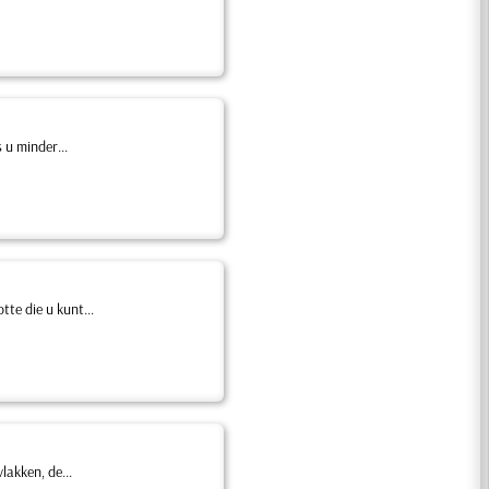
 u minder...
te die u kunt...
lakken, de...