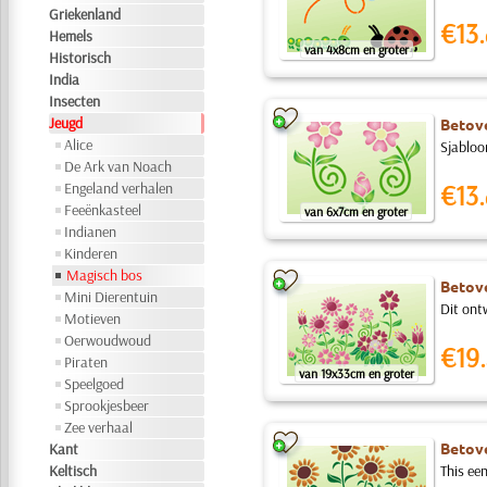
Griekenland
€13.
Hemels
van 4x8cm en groter
Historisch
India
Insecten
Jeugd
Betove
Alice
Sjabloo
De Ark van Noach
Engeland verhalen
€13.
Feeënkasteel
van 6x7cm en groter
Indianen
Kinderen
Magisch bos
Betove
Mini Dierentuin
Dit ontw
Motieven
Oerwoudwoud
€19.
Piraten
van 19x33cm en groter
Speelgoed
Sprookjesbeer
Zee verhaal
Betove
Kant
Keltisch
This ee