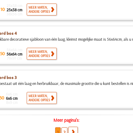
25x38 cm
.
MEER MATEN,
10
25x38 cm
ANDERE OPTIES
38x56 cm
rd bos 4
kbare decoratieve sjabloon van één laag, kleinst mogelijke maat is 56x64cm, als u 
56x64 cm
MEER MATEN,
50
56x64 cm
ANDERE OPTIES
79x91 cm
rd bos 3
bestaat uit één laag en herbruikbaar, de maximale grootte die u kunt bestellen is ni
6x6 cm
MEER MATEN,
50
6x6 cm
ANDERE OPTIES
8x9 cm
Meer pagina's:
1
2