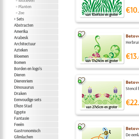
Motieven
Planten
€10.
Zee
van 10x41cm en groter
> Sets
Abstracten
Amerika
Betove
Arabesk
Herbrui
Architectuur
Azteken
€13.
Bloemen
van 17x24cm en groter
Bomen
Borden en logo's
Dieren
Dierenriem
Betove
Dinosaurus
Stencil 
Draken
Eenvoudige sets
€22
Efeze Stad
van 27x5cm en groter
Egypte
Fantasie
Feeën
Betove
Gastronomisch
De eenla
Glimlachen