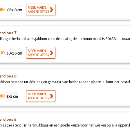
86x18 cm
MEER MATEN,
80
86x18 cm
ANDERE OPTIES
124x25 cm
rd bos 7
llaagse herbruikbare sjabloon voor decoratie, de minimum maat is 30x36cm, maa
30x36 cm
.
MEER MATEN,
10
30x36 cm
ANDERE OPTIES
43x51 cm
rd bos 6
abloon bestaat uit één laag en gemaakt van herbruikbaar plastic, u kunt het bestel
3x5 cm
MEER MATEN,
80
3x5 cm
ANDERE OPTIES
5x7 cm
rd bos 5
nlaagse stencil is herbruikbaar en een goede keuze voor het werken op alle oppervla