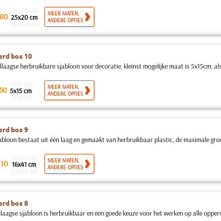
25x20 cm
MEER MATEN,
80
25x20 cm
ANDERE OPTIES
36x30 cm
rd bos 10
llaagse herbruikbare sjabloon voor decoratie, kleinst mogelijke maat is 5x15cm, als
5x15 cm
MEER MATEN,
50
5x15 cm
ANDERE OPTIES
6x18 cm
rd bos 9
abloon bestaat uit één laag en gemaakt van herbruikbaar plastic, de maximale groot
16x41 cm
.
MEER MATEN,
10
16x41 cm
ANDERE OPTIES
23x60 cm
rd bos 8
nlaagse sjabloon is herbruikbaar en een goede keuze voor het werken op alle opperv