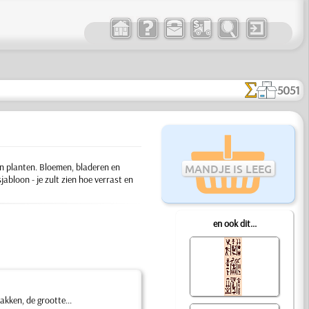
5051
n planten. Bloemen, bladeren en
MANDJE IS LEEG
abloon - je zult zien hoe verrast en
en ook dit...
kken, de grootte...