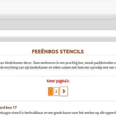
FEEËNBOS STENCILS
voor kinderkamer decor. Twee eenhoorns in een prachtig bos, mooie paddestoelen e
j de inrichting van zijn kinderkamer en teken samen met hem een sprookje met een sj
Meer pagina's:
1
2
rd bos 17
nlaagse stencil is herbruikbaar en een goede keuze voor het werken op alle oppervla