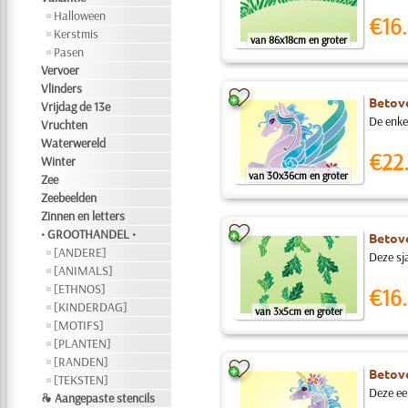
Halloween
€16.
Kerstmis
van 86x18cm en groter
Pasen
Vervoer
Vlinders
Betove
Vrijdag de 13e
De enke
Vruchten
Waterwereld
€22
Winter
van 30x36cm en groter
Zee
Zeebeelden
Zinnen en letters
• GROOTHANDEL •
Betove
[ANDERE]
Deze sj
[ANIMALS]
[ETHNOS]
€16.
[KINDERDAG]
van 3x5cm en groter
[MOTIFS]
[PLANTEN]
[RANDEN]
Betove
[TEKSTEN]
Deze ee
❧ Aangepaste stencils