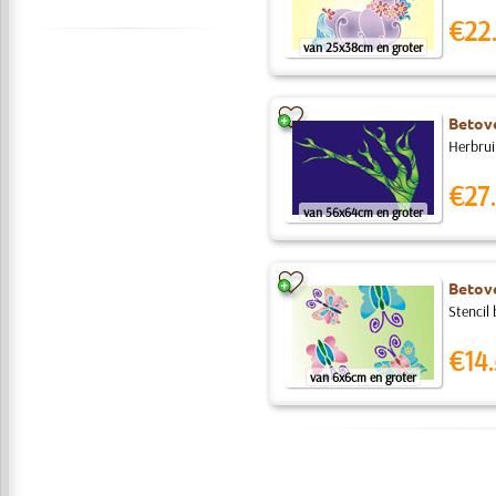
€22
van 25x38cm en groter
Betove
Herbrui
€27.
van 56x64cm en groter
Betove
Stencil 
€14.
van 6x6cm en groter