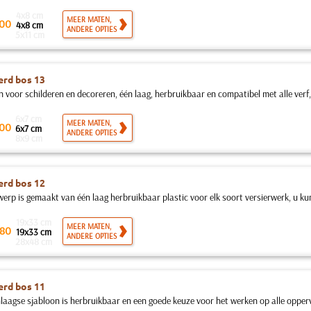
4x8 cm
MEER MATEN,
00
4x8 cm
ANDERE OPTIES
5x11 cm
rd bos 13
n voor schilderen en decoreren, één laag, herbruikbaar en compatibel met alle verf
6x7 cm
MEER MATEN,
00
6x7 cm
ANDERE OPTIES
8x9 cm
rd bos 12
erp is gemaakt van één laag herbruikbaar plastic voor elk soort versierwerk, u kunt
19x33 cm
MEER MATEN,
80
19x33 cm
ANDERE OPTIES
28x48 cm
rd bos 11
nlaagse sjabloon is herbruikbaar en een goede keuze voor het werken op alle oppervl