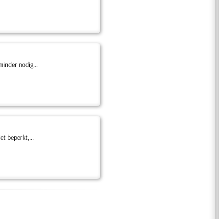
minder nodig...
et beperkt,...