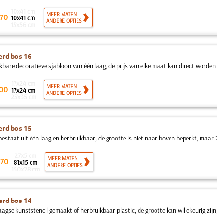
10x41 cm
MEER MATEN,
70
10x41 cm
ANDERE OPTIES
15x56 cm
rd bos 16
kbare decoratieve sjabloon van één laag, de prijs van elke maat kan direct worden 
17x24 cm
MEER MATEN,
00
17x24 cm
ANDERE OPTIES
25x35 cm
rd bos 15
bestaat uit één laag en herbruikbaar, de grootte is niet naar boven beperkt, maar 2
27x5 cm
.
MEER MATEN,
70
81x15 cm
ANDERE OPTIES
150x28 cm
rd bos 14
agse kunststencil gemaakt of herbruikbaar plastic, de grootte kan willekeurig zijn,