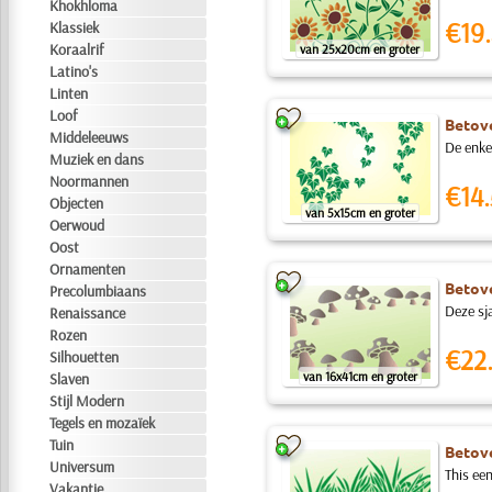
Khokhloma
€19.
Klassiek
Koraalrif
van 25x20cm en groter
Latino's
Linten
Loof
Betove
Middeleeuws
De enke
Muziek en dans
Noormannen
€14.
Objecten
van 5x15cm en groter
Oerwoud
Oost
Ornamenten
Betove
Precolumbiaans
Deze sj
Renaissance
Rozen
€22
Silhouetten
van 16x41cm en groter
Slaven
Stijl Modern
Tegels en mozaïek
Tuin
Betove
Universum
This ee
Vakantie