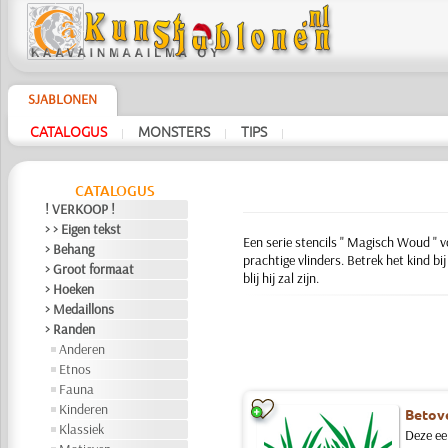
SJABLONEN
CATALOGUS
MONSTERS
TIPS
|
|
|
CATALOGUS
! VERKOOP !
> > Eigen tekst
Een serie stencils " Magisch Woud " 
> Behang
prachtige vlinders. Betrek het kind bi
> Groot formaat
blij hij zal zijn.
> Hoeken
> Medaillons
> Randen
Anderen
Etnos
Fauna
Kinderen
Betove
Klassiek
Deze ee