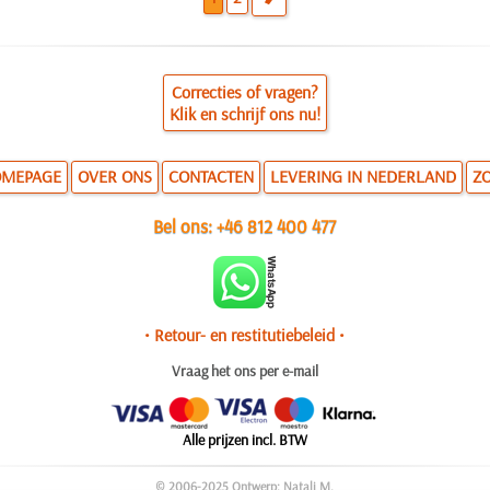
Correcties of vragen?
Klik en schrijf ons nu!
MEPAGE
OVER ONS
CONTACTEN
LEVERING IN NEDERLAND
Z
Bel ons:
+46 812 400 477
• Retour- en restitutiebeleid •
Vraag het ons per e-mail
Alle prijzen incl. BTW
© 2006-2025 Ontwerp: Natali M.