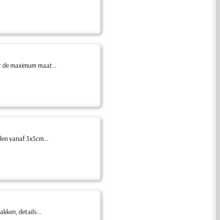
r de maximum maat...
len vanaf 3x5cm...
kken, details...