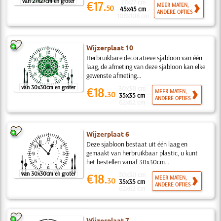
van 27x27cm en groter
27x27 cm
€17.
MEER MATEN,
50
45x45 cm
ANDERE OPTIES
108x108 cm
Wijzerplaat 10
Herbruikbare decoratieve sjabloon van één
laag, de afmeting van deze sjabloon kan elke
gewenste afmeting...
van 30x30cm en groter
30x30 cm
€18.
MEER MATEN,
30
35x35 cm
ANDERE OPTIES
62x62 cm
Wijzerplaat 6
Deze sjabloon bestaat uit één laag en
gemaakt van herbruikbaar plastic, u kunt
het bestellen vanaf 30x30cm...
van 30x30cm en groter
30x30 cm
€18.
MEER MATEN,
30
35x35 cm
ANDERE OPTIES
62x62 cm
Wijzerplaat 7