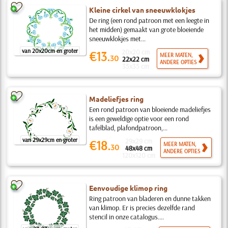
Kleine cirkel van sneeuwklokjes
De ring (een rond patroon met een leegte in
het midden) gemaakt van grote bloeiende
sneeuwklokjes met...
van 20x20cm en groter
20x20 cm
€13.
MEER MATEN,
30
22x22 cm
ANDERE OPTIES
35x35 cm
Madeliefjes ring
Een rond patroon van bloeiende madeliefjes
is een geweldige optie voor een rond
tafelblad, plafondpatroon,...
van 29x29cm en groter
29x29 cm
€18.
MEER MATEN,
30
48x48 cm
ANDERE OPTIES
120x120 cm
Eenvoudige klimop ring
Ring patroon van bladeren en dunne takken
van klimop. Er is precies dezelfde rand
stencil in onze catalogus....