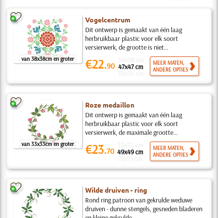
Vogelcentrum
Dit ontwerp is gemaakt van één laag
herbruikbaar plastic voor elk soort
versierwerk, de grootte is niet...
van 38x38cm en groter
38x38 cm
€22.
MEER MATEN,
90
47x47 cm
ANDERE OPTIES
70x70 cm
Roze medaillon
Dit ontwerp is gemaakt van één laag
herbruikbaar plastic voor elk soort
versierwerk, de maximale grootte...
van 33x33cm en groter
33x33 cm
€23.
MEER MATEN,
70
49x49 cm
ANDERE OPTIES
72x71 cm
Wilde druiven - ring
Rond ring patroon van gekrulde weduwe
druiven - dunne stengels, gesneden bladeren
en kleine gekrulde...