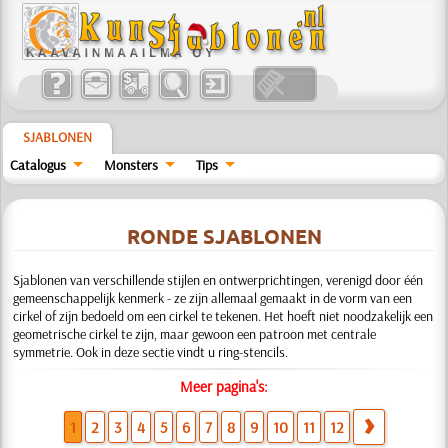
SJABLONEN
Catalogus
Monsters
Tips
RONDE SJABLONEN
Sjablonen van verschillende stijlen en ontwerprichtingen, verenigd door één
gemeenschappelijk kenmerk - ze zijn allemaal gemaakt in de vorm van een
cirkel of zijn bedoeld om een cirkel te tekenen. Het hoeft niet noodzakelijk een
geometrische cirkel te zijn, maar gewoon een patroon met centrale
symmetrie. Ook in deze sectie vindt u ring-stencils.
Meer pagina's:
1
2
3
4
5
6
7
8
9
10
11
12