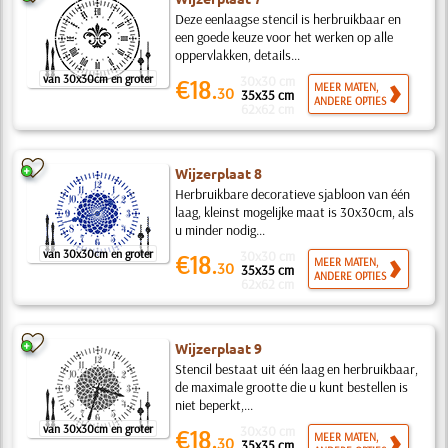
Deze eenlaagse stencil is herbruikbaar en
een goede keuze voor het werken op alle
oppervlakken, details...
van 30x30cm en groter
30x30 cm
€18.
MEER MATEN,
30
35x35 cm
ANDERE OPTIES
62x62 cm
Wijzerplaat 8
Herbruikbare decoratieve sjabloon van één
laag, kleinst mogelijke maat is 30x30cm, als
u minder nodig...
van 30x30cm en groter
30x30 cm
€18.
MEER MATEN,
30
35x35 cm
ANDERE OPTIES
62x62 cm
Wijzerplaat 9
Stencil bestaat uit één laag en herbruikbaar,
de maximale grootte die u kunt bestellen is
niet beperkt,...
van 30x30cm en groter
30x30 cm
€18.
MEER MATEN,
30
35x35 cm