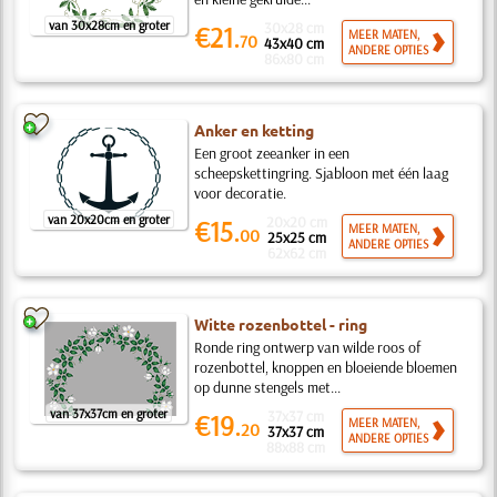
van 30x28cm en groter
30x28 cm
€21.
MEER MATEN,
70
43x40 cm
ANDERE OPTIES
86x80 cm
Anker en ketting
Een groot zeeanker in een
scheepskettingring. Sjabloon met één laag
voor decoratie.
van 20x20cm en groter
20x20 cm
€15.
MEER MATEN,
00
25x25 cm
ANDERE OPTIES
62x62 cm
Witte rozenbottel - ring
Ronde ring ontwerp van wilde roos of
rozenbottel, knoppen en bloeiende bloemen
op dunne stengels met...
van 37x37cm en groter
37x37 cm
€19.
MEER MATEN,
20
37x37 cm
ANDERE OPTIES
88x88 cm