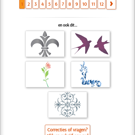
1
2
3
4
5
6
7
8
9
10
11
12
en ook dit...
Correcties of vragen?