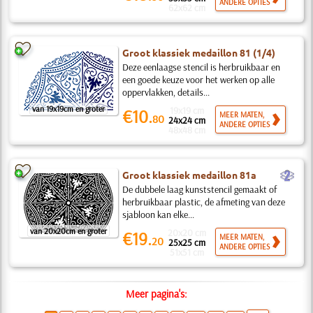
ANDERE OPTIES
62x62 cm
Groot klassiek medaillon 81 (1/4)
Deze eenlaagse stencil is herbruikbaar en
een goede keuze voor het werken op alle
oppervlakken, details...
van 19x19cm en groter
19x19 cm
€10.
MEER MATEN,
80
24x24 cm
ANDERE OPTIES
48x48 cm
b
Groot klassiek medaillon 81a
De dubbele laag kunststencil gemaakt of
herbruikbaar plastic, de afmeting van deze
sjabloon kan elke...
van 20x20cm en groter
20x20 cm
€19.
MEER MATEN,
20
25x25 cm
ANDERE OPTIES
51x51 cm
Meer pagina's: