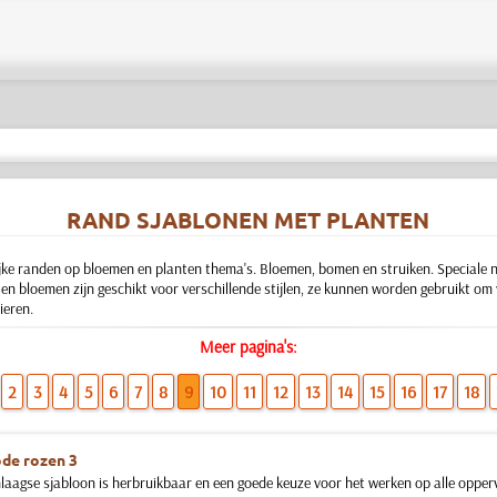
RAND SJABLONEN MET PLANTEN
jke randen op bloemen en planten thema's. Bloemen, bomen en struiken. Speciale na
n bloemen zijn geschikt voor verschillende stijlen, ze kunnen worden gebruikt om
ieren.
Meer pagina's:
2
3
4
5
6
7
8
9
10
11
12
13
14
15
16
17
18
de rozen 3
nlaagse sjabloon is herbruikbaar en een goede keuze voor het werken op alle opperv