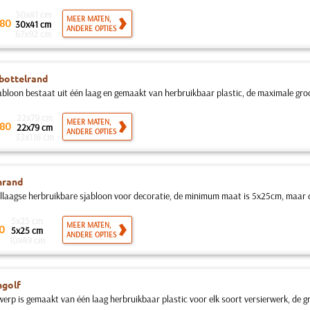
30x41 cm
MEER MATEN,
80
30x41 cm
ANDERE OPTIES
67x92 cm
bottelrand
abloon bestaat uit één laag en gemaakt van herbruikbaar plastic, de maximale groot
22x79 cm
MEER MATEN,
80
22x79 cm
ANDERE OPTIES
33x118 cm
nrand
llaagse herbruikbare sjabloon voor decoratie, de minimum maat is 5x25cm, maar
5x25 cm
MEER MATEN,
0
5x25 cm
ANDERE OPTIES
10x49 cm
ngolf
erp is gemaakt van één laag herbruikbaar plastic voor elk soort versierwerk, de gro