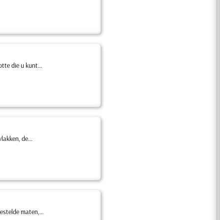
te die u kunt...
lakken, de...
estelde maten,...