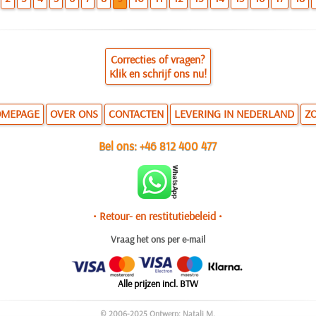
Correcties of vragen?
Klik en schrijf ons nu!
MEPAGE
OVER ONS
CONTACTEN
LEVERING IN NEDERLAND
Z
Bel ons:
+46 812 400 477
• Retour- en restitutiebeleid •
Vraag het ons per e-mail
Alle prijzen incl. BTW
© 2006-2025 Ontwerp: Natali M.