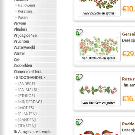
Halloween
€10.
Kerstmis
van 9x22cm en groter
Pasen
Vervoer
Vlinders
Geran
Vrijdag de 13e
Deze sj
Vruchten
Waterwereld
€29
Winter
van 20x49cm en groter
Zee
Zeebeelden
Zinnen en letters
• GROOTHANDEL •
Roze 
[ANDERE]
This ee
[ANIMALS]
[ETHNOS]
€16.
[KINDERDAG]
van 10x55cm en groter
[MOTIFS]
[PLANTEN]
[RANDEN]
Padde
[TEKSTEN]
Deze sj
❧ Aangepaste stencils