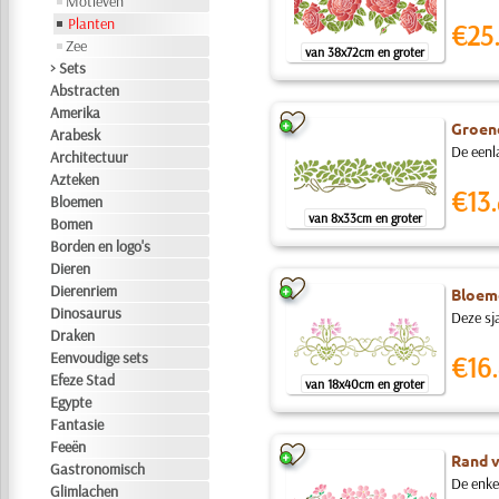
Motieven
Planten
€25
Zee
van 38x72cm en groter
> Sets
Abstracten
Amerika
Groen
Arabesk
De eenl
Architectuur
Azteken
€13.
Bloemen
van 8x33cm en groter
Bomen
Borden en logo's
Dieren
Dierenriem
Bloem
Dinosaurus
Deze sj
Draken
Eenvoudige sets
€16.
Efeze Stad
van 18x40cm en groter
Egypte
Fantasie
Feeën
Rand 
Gastronomisch
De enke
Glimlachen