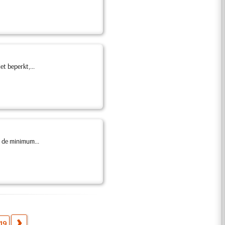
et beperkt,...
, de minimum...
19