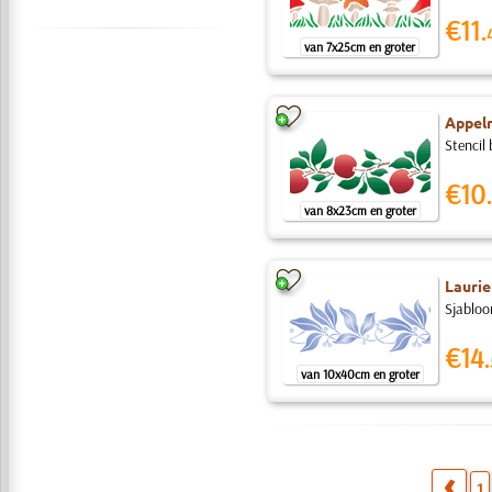
€11.
van 7x25cm en groter
Appelr
Stencil 
€10.
van 8x23cm en groter
Laurie
Sjabloo
€14.
van 10x40cm en groter
1