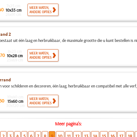
7x25 cm
MEER MATEN,
40
10x35 cm
ANDERE OPTIES
26x91 cm
and 2
bestaat uit één laag en herbruikbaar, de maximale grootte die u kunt bestellen is ni
8x23 cm
MEER MATEN,
70
10x28 cm
ANDERE OPTIES
25x69 cm
rrand
n voor schilderen en decoreren, één laag, herbruikbaar en compatibel met alle verf
10x40 cm
MEER MATEN,
50
15x60 cm
ANDERE OPTIES
30x120 cm
Meer pagina's:
2
3
4
5
6
7
8
9
10
11
12
13
14
15
16
17
18