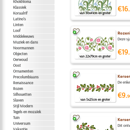
Khokhloma
€16.
Klassiek
Koraalrif
van 30x41cm en groter
Latino's
Linten
Loof
Rozen
Middeleeuws
Deze sj
Muziek en dans
Noormannen
€19.
Objecten
van 22x79cm en groter
Oerwoud
Oost
Ornamenten
Kerse
Precolumbiaans
De enke
Renaissance
Rozen
€9.
Silhouetten
9
van 5x25cm en groter
Slaven
Stijl Modern
Tegels en mozaïek
Tuin
Kerse
Universum
Dit ontw
Vakantie