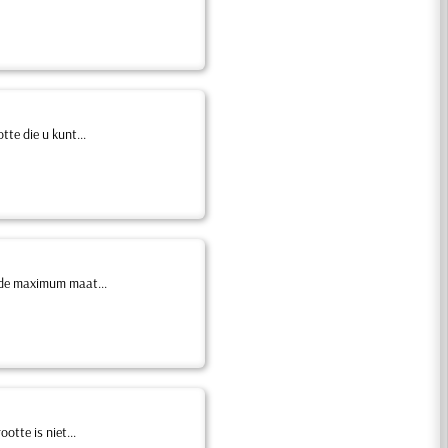
te die u kunt...
 de maximum maat...
otte is niet...