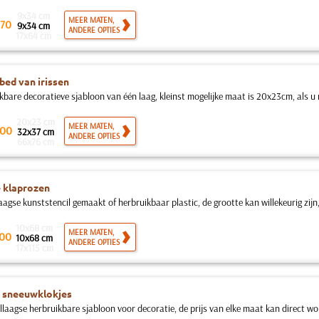
9x34 cm
MEER MATEN,
70
9x34 cm
ANDERE OPTIES
17x64 cm
ed van irissen
kbare decoratieve sjabloon van één laag, kleinst mogelijke maat is 20x23cm, als u 
20x23 cm
MEER MATEN,
00
32x37 cm
ANDERE OPTIES
66x76 cm
 klaprozen
agse kunststencil gemaakt of herbruikbaar plastic, de grootte kan willekeurig zijn,
10x68 cm
MEER MATEN,
00
10x68 cm
ANDERE OPTIES
17x115 cm
 sneeuwklokjes
llaagse herbruikbare sjabloon voor decoratie, de prijs van elke maat kan direct wo