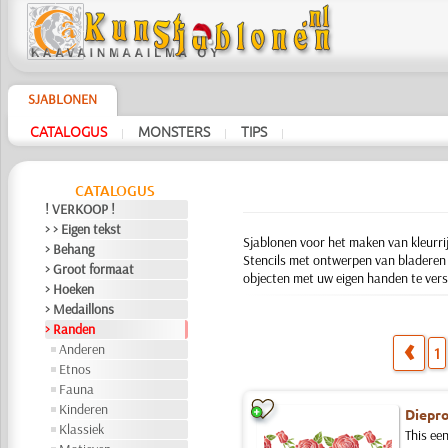
SJABLONEN
CATALOGUS
MONSTERS
TIPS
|
|
|
CATALOGUS
! VERKOOP !
> > Eigen tekst
Sjablonen voor het maken van kleurri
> Behang
Stencils met ontwerpen van bladeren e
> Groot formaat
objecten met uw eigen handen te vers
> Hoeken
> Medaillons
> Randen
Anderen
1
Etnos
Fauna
Kinderen
Diepro
Klassiek
This ee