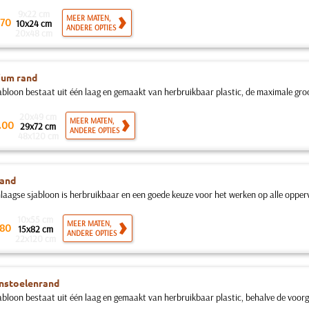
9x22 cm
MEER MATEN,
70
10x24 cm
ANDERE OPTIES
20x48 cm
ium rand
abloon bestaat uit één laag en gemaakt van herbruikbaar plastic, de maximale groot
20x49 cm
.
MEER MATEN,
00
29x72 cm
ANDERE OPTIES
48x120 cm
rand
nlaagse sjabloon is herbruikbaar en een goede keuze voor het werken op alle opperv
10x55 cm
MEER MATEN,
80
15x82 cm
ANDERE OPTIES
22x120 cm
nstoelenrand
abloon bestaat uit één laag en gemaakt van herbruikbaar plastic, behalve de voorg