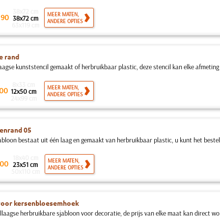
38x72 cm
.
MEER MATEN,
90
38x72 cm
ANDERE OPTIES
63x119 cm
e rand
aagse kunststencil gemaakt of herbruikbaar plastic, deze stencil kan elke afmeting
8x33 cm
MEER MATEN,
00
12x50 cm
ANDERE OPTIES
24x99 cm
enrand 05
abloon bestaat uit één laag en gemaakt van herbruikbaar plastic, u kunt het beste
18x40 cm
MEER MATEN,
00
23x51 cm
ANDERE OPTIES
50x110 cm
voor kersenbloesemhoek
llaagse herbruikbare sjabloon voor decoratie, de prijs van elke maat kan direct wo