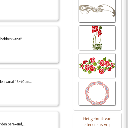
 hebben vanaf...
llen vanaf 18x40cm...
Het gebruik van
rden berekend,...
stencils is vrij