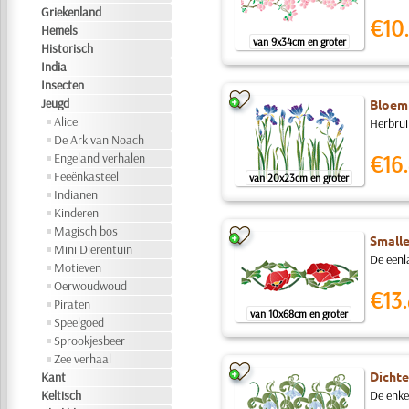
Griekenland
€10.
Hemels
van 9x34cm en groter
Historisch
India
Insecten
Jeugd
Bloemb
Alice
Herbrui
De Ark van Noach
Engeland verhalen
€16.
Feeënkasteel
van 20x23cm en groter
Indianen
Kinderen
Magisch bos
Smalle
Mini Dierentuin
De eenla
Motieven
Oerwoudwoud
€13.
Piraten
van 10x68cm en groter
Speelgoed
Sprookjesbeer
Zee verhaal
Dichte
Kant
Keltisch
De enke