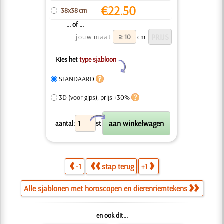
€
22.50
38x38 cm
... of ...
jouw maat
cm
Kies het
type sjabloon
Y
STANDAARD
3D (voor gips), prijs +30%
X
aantal:
st.
-1
stap terug
+1
Alle sjablonen met horoscopen en dierenriemtekens
en ook dit...