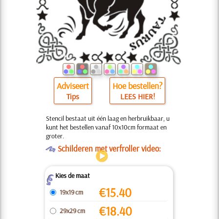
Adviseert
Hoe bestellen?
Tips
LEES HIER!
Stencil bestaat uit één laag en herbruikbaar, u
kunt het bestellen vanaf 10x10cm formaat en
groter.
O
Schilderen met verfroller video:
Kies de maat
Z
€
15.40
19x19 cm
€
18.40
29x29 cm