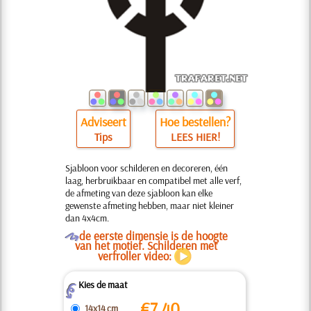
Adviseert
Hoe bestellen?
Tips
LEES HIER!
Sjabloon voor schilderen en decoreren, één
laag, herbruikbaar en compatibel met alle verf,
de afmeting van deze sjabloon kan elke
gewenste afmeting hebben, maar niet kleiner
dan 4x4cm.
O
de eerste dimensie is de hoogte
van het motief. Schilderen met
verfroller video:
Kies de maat
Z
€
7.40
14x14 cm