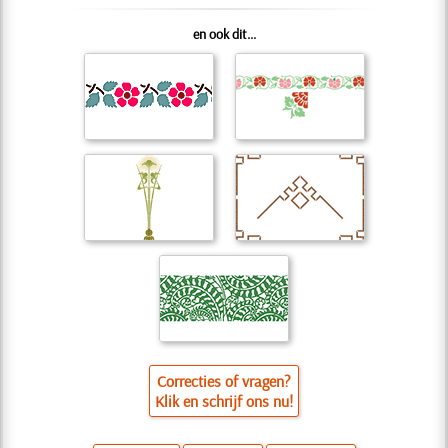
en ook dit...
Correcties of vragen?
Klik en schrijf ons nu!