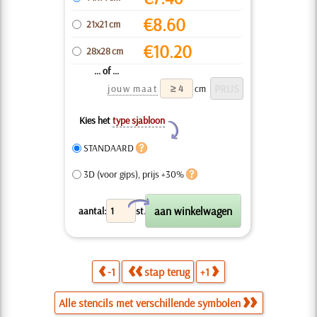
€
8.60
21x21 cm
€
10.20
28x28 cm
... of ...
jouw maat
cm
Kies het
type sjabloon
Y
STANDAARD
3D (voor gips), prijs +30%
X
aantal:
st.
-1
stap terug
+1
Alle stencils met verschillende symbolen