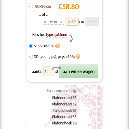
€
58.80
90x90 cm
... of ...
jouw maat
cm
Kies het
type sjabloon
Y
STANDAARD
3D (voor gips), prijs +30%
X
aantal:
st.
Passende designs:
Plafondrand 33
Plafondrand 32
Plafondhoek 31
Plafondrand 35
Plafondhoek 36