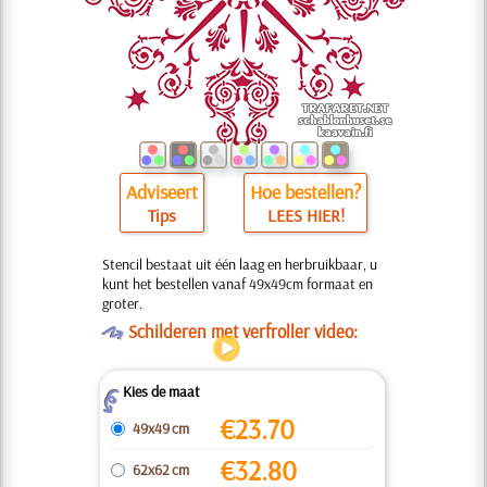
Adviseert
Hoe bestellen?
Tips
LEES HIER!
Stencil bestaat uit één laag en herbruikbaar, u
kunt het bestellen vanaf 49x49cm formaat en
groter.
O
Schilderen met verfroller video:
Kies de maat
Z
€
23.70
49x49 cm
€
32.80
62x62 cm