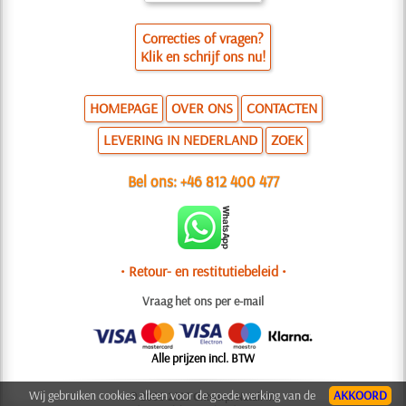
Correcties of vragen?
Klik en schrijf ons nu!
HOMEPAGE
OVER ONS
CONTACTEN
LEVERING IN NEDERLAND
ZOEK
Bel ons:
+46 812 400 477
• Retour- en restitutiebeleid •
Vraag het ons per e-mail
Alle prijzen incl. BTW
Wij gebruiken cookies alleen voor de goede werking van de
AKKOORD
© 2006-2025 Ontwerp: Natali M.