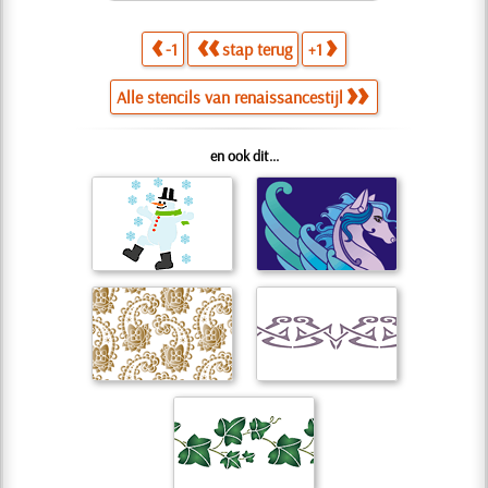
-1
stap terug
+1
Alle stencils van renaissancestijl
en ook dit...