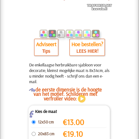
Adviseert
Hoe bestellen?
Tips
LEES HIER!
De enkellaagse herbruikbare sjabloon voor
decoratie, kleinst mogelijke maat is 8x34cm, als
u minder nodig heeft - schrijf ons dan een e-
mail.
O
de eerste dimensie is de hoogte
van het motief. Schilderen met
verfroller video:
Kies de maat
Z
€
13.00
12x50 cm
€
19.10
20x83 cm