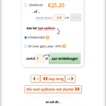
€
25.20
25x104 cm
... of ...
jouw maat
cm
Kies het
type sjabloon
Y
STANDAARD
3D (voor gips), prijs +30%
X
aantal:
st.
-1
stap terug
+1
Alle rand sjablonen met planten
en ook dit...