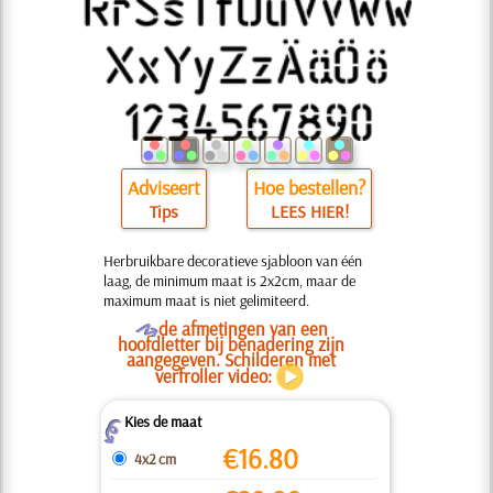
Adviseert
Hoe bestellen?
Tips
LEES HIER!
Herbruikbare decoratieve sjabloon van één
laag, de minimum maat is 2x2cm, maar de
maximum maat is niet gelimiteerd.
O
de afmetingen van een
hoofdletter bij benadering zijn
aangegeven. Schilderen met
verfroller video:
Kies de maat
Z
€
16.80
4x2 cm