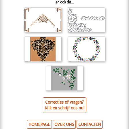
en ook dit...
Correcties of vragen?
Klik en schrijf ons nu!
HOMEPAGE
OVER ONS
CONTACTEN