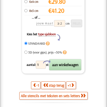
€
29.80
6x4 cm
€
41.20
8x5 cm
... of ...
jouw maat
cm
Kies het
type sjabloon
Y
STANDAARD
3D (voor gips), prijs +30%
X
aantal:
st.
-1
stap terug
+1
Alle stencils met teksten en sets letters