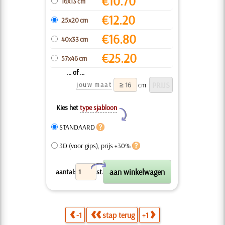
€
10.70
16x13 cm
€
12.20
25x20 cm
€
16.80
40x33 cm
€
25.20
57x46 cm
... of ...
jouw maat
cm
Kies het
type sjabloon
Y
STANDAARD
3D (voor gips), prijs +30%
X
aantal:
st.
-1
stap terug
+1