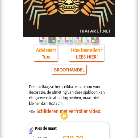
Adviseert
Hoe bestellen?
Tips
LEES HIER!
GROOTHANDEL
De enkellaagse herbruikbare sjabloon voor
decoratie, de afmeting van deze sjabloon kan
elke gewenste afmeting hebben, maar niet
kleiner dan 16x13cm.
O
Schilderen met verfroller video:
Kies de maat
Z