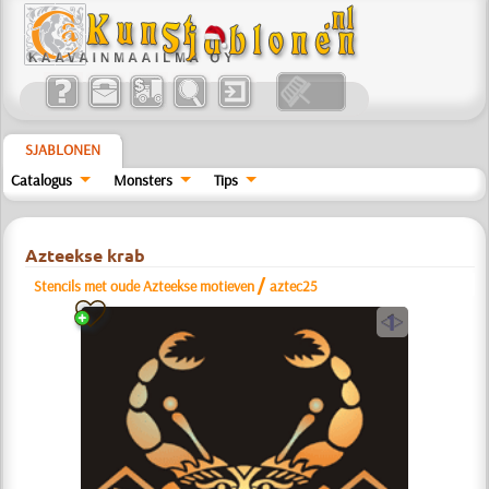
SJABLONEN
Catalogus
Monsters
Tips
Azteekse krab
/
Stencils met oude Azteekse motieven
aztec25
a