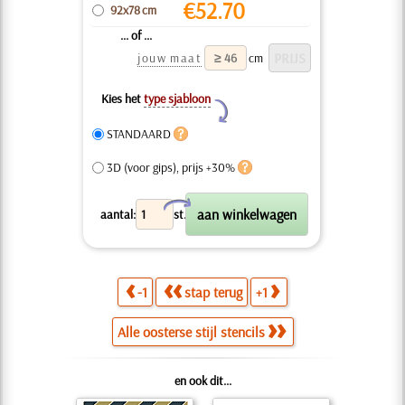
€
52.70
92x78 cm
... of ...
jouw maat
cm
Kies het
type sjabloon
Y
STANDAARD
3D (voor gips), prijs +30%
X
aantal:
st.
-1
stap terug
+1
Alle oosterse stijl stencils
en ook dit...