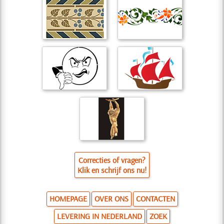
Correcties of vragen?
Klik en schrijf ons nu!
HOMEPAGE
OVER ONS
CONTACTEN
LEVERING IN NEDERLAND
ZOEK