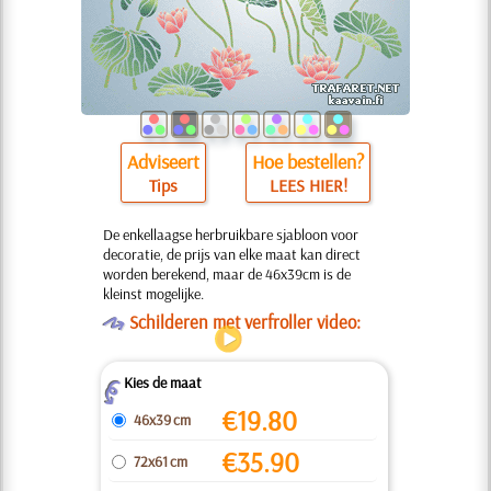
Adviseert
Hoe bestellen?
Tips
LEES HIER!
De enkellaagse herbruikbare sjabloon voor
decoratie, de prijs van elke maat kan direct
worden berekend, maar de 46x39cm is de
kleinst mogelijke.
O
Schilderen met verfroller video:
Kies de maat
Z
€
19.80
46x39 cm
€
35.90
72x61 cm