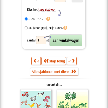
Kies het
type sjabloon
Y
STANDAARD
3D (voor gips), prijs +30%
X
aantal:
st.
-1
stap terug
+1
Alle sjablonen met dieren
en ook dit...