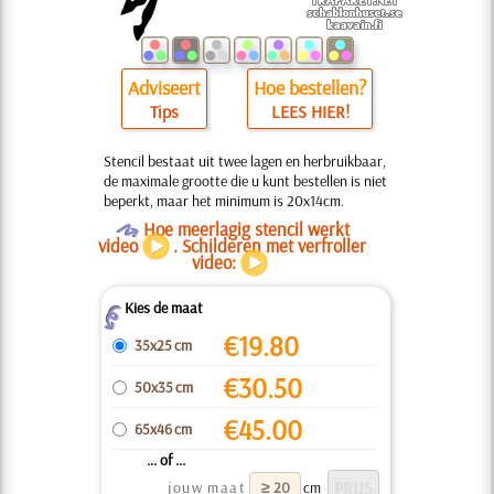
Adviseert
Hoe bestellen?
Tips
LEES HIER!
Stencil bestaat uit twee lagen en herbruikbaar,
de maximale grootte die u kunt bestellen is niet
beperkt, maar het minimum is 20x14cm.
O
Hoe meerlagig stencil werkt
video
. Schilderen met verfroller
video:
Kies de maat
Z
€
19.80
35x25 cm
€
30.50
50x35 cm
€
45.00
65x46 cm
... of ...
jouw maat
cm