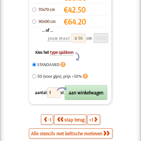
€
42.50
70x70 cm
€
64.20
90x90 cm
... of ...
jouw maat
cm
Kies het
type sjabloon
Y
STANDAARD
3D (voor gips), prijs +30%
X
aantal:
st.
-1
stap terug
+1
Alle stencils met keltische motieven