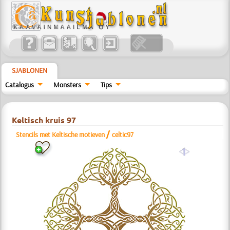
SJABLONEN
Catalogus
Monsters
Tips
Keltisch kruis 97
/
Stencils met Keltische motieven
celtic97
a