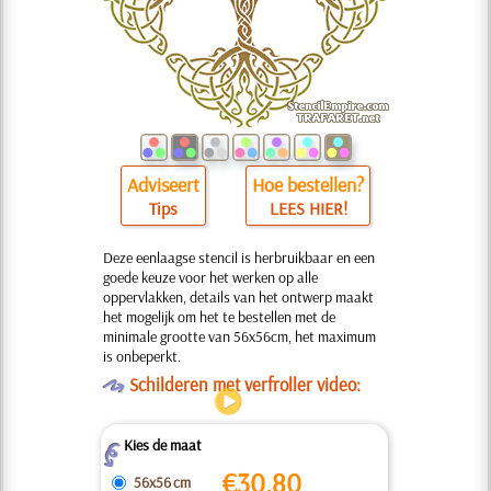
Adviseert
Hoe bestellen?
Tips
LEES HIER!
Deze eenlaagse stencil is herbruikbaar en een
goede keuze voor het werken op alle
oppervlakken, details van het ontwerp maakt
het mogelijk om het te bestellen met de
minimale grootte van 56x56cm, het maximum
is onbeperkt.
O
Schilderen met verfroller video:
Kies de maat
Z
€
30.80
56x56 cm