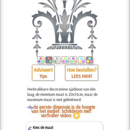
Adviseert
Hoe bestellen?
Tips
LEES HIER!
Herbruikbare decoratieve sjabloon van één
laag, de minimum maat is 20x13cm, maar de
maximum maat is niet gelimiteerd.
O
de eerste dimensie is de hoogte
van het motief. Schilderen met
verfroller video:
Kies de maat
Z