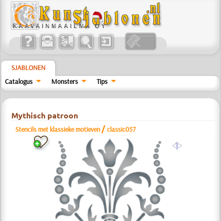
SJABLONEN
Catalogus
Monsters
Tips
Mythisch patroon
/
Stencils met klassieke motieven
classic057
a