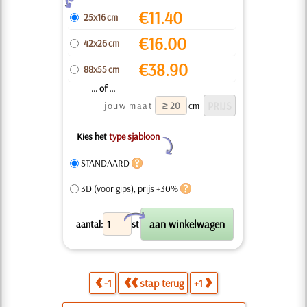
€
11.40
25x16 cm
€
16.00
42x26 cm
€
38.90
88x55 cm
... of ...
jouw maat
cm
Kies het
type sjabloon
Y
STANDAARD
3D (voor gips), prijs +30%
X
aantal:
st.
-1
stap terug
+1