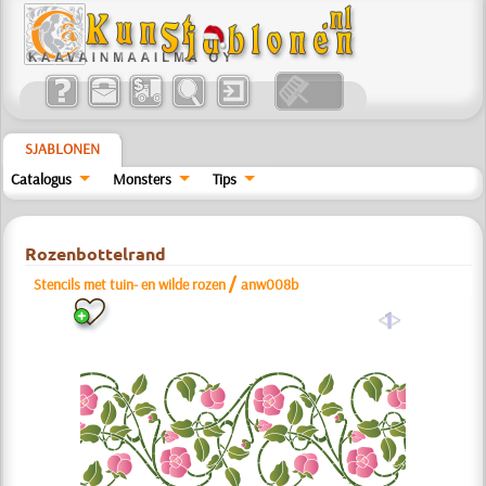
SJABLONEN
Catalogus
Monsters
Tips
Rozenbottelrand
/
Stencils met tuin- en wilde rozen
anw008b
a