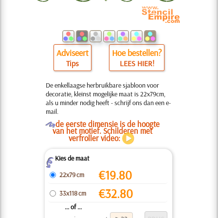
Adviseert
Hoe bestellen?
Tips
LEES HIER!
De enkellaagse herbruikbare sjabloon voor
decoratie, kleinst mogelijke maat is 22x79cm,
als u minder nodig heeft - schrijf ons dan een e-
mail.
O
de eerste dimensie is de hoogte
van het motief. Schilderen met
verfroller video:
Kies de maat
Z
€
19.80
22x79 cm
€
32.80
33x118 cm
... of ...