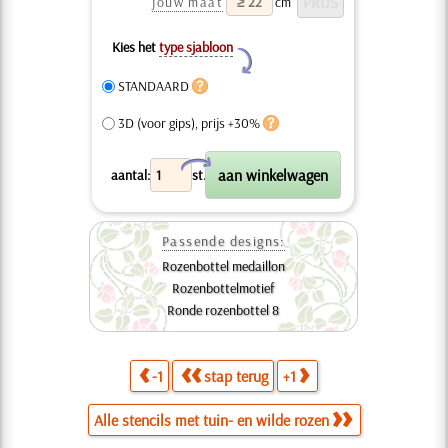
jouw maat
cm
Kies het
type sjabloon
Y
STANDAARD
3D (voor gips), prijs +30%
X
aantal:
st.
Passende designs:
Rozenbottel medaillon
Rozenbottelmotief
Ronde rozenbottel 8
-1
stap terug
+1
Alle stencils met tuin- en wilde rozen