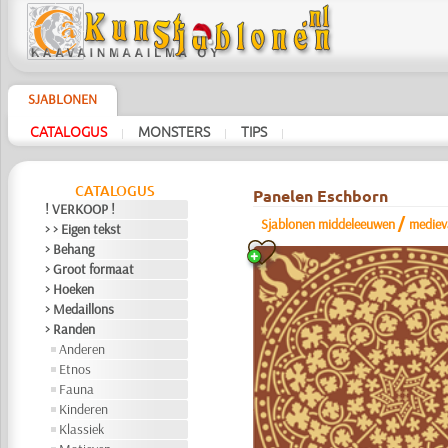
SJABLONEN
CATALOGUS
MONSTERS
TIPS
|
|
|
CATALOGUS
Panelen Eschborn
! VERKOOP !
/
Sjablonen middeleeuwen
mediev
> > Eigen tekst
> Behang
> Groot formaat
> Hoeken
> Medaillons
> Randen
Anderen
Etnos
Fauna
Kinderen
Klassiek