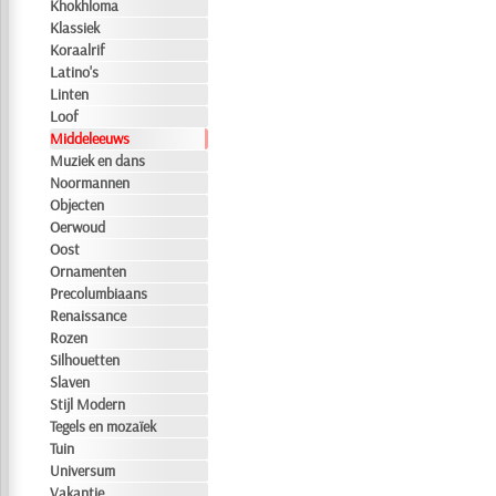
Khokhloma
Klassiek
Koraalrif
Latino's
Linten
Loof
Middeleeuws
Muziek en dans
Noormannen
Objecten
Oerwoud
Oost
Ornamenten
Precolumbiaans
Renaissance
Rozen
Silhouetten
Slaven
Stijl Modern
Tegels en mozaïek
Tuin
Universum
Vakantie