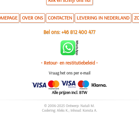
Klik en schrijf ons nu!
MEPAGE
OVER ONS
CONTACTEN
LEVERING IN NEDERLAND
Z
Bel ons:
+46 812 400 477
• Retour- en restitutiebeleid •
Vraag het ons per e-mail
Alle prijzen incl. BTW
© 2006-2025 Ontwerp: Natali M.
Codering: Aleks K.; Inhoud: Konsta A.