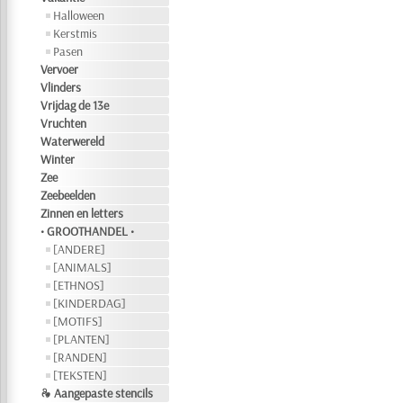
Halloween
Kerstmis
Pasen
Vervoer
Vlinders
Vrijdag de 13e
Vruchten
Waterwereld
Winter
Zee
Zeebeelden
Zinnen en letters
• GROOTHANDEL •
[ANDERE]
[ANIMALS]
[ETHNOS]
[KINDERDAG]
[MOTIFS]
[PLANTEN]
[RANDEN]
[TEKSTEN]
❧ Aangepaste stencils