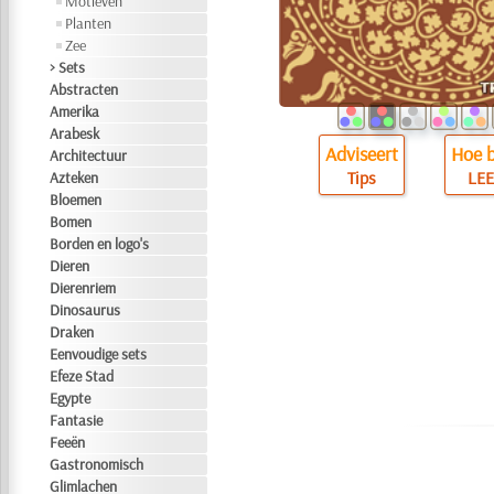
Motieven
Planten
Zee
> Sets
Abstracten
Amerika
Arabesk
Adviseert
Hoe b
Architectuur
Tips
LEE
Azteken
Bloemen
Bomen
Borden en logo's
Dieren
Dierenriem
Dinosaurus
Draken
Eenvoudige sets
Efeze Stad
Egypte
Fantasie
Feeën
Gastronomisch
Glimlachen