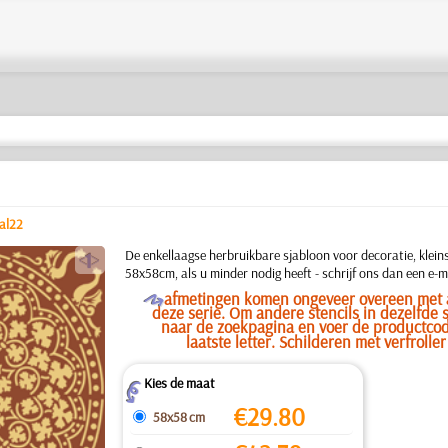
al22
a
De enkellaagse herbruikbare sjabloon voor decoratie, kleins
58x58cm, als u minder nodig heeft - schrijf ons dan een e-ma
O
afmetingen komen ongeveer overeen met a
deze serie. Om andere stencils in dezelfde st
naar de zoekpagina en voer de productcod
laatste letter. Schilderen met verfrolle
Kies de maat
Z
€
29.80
58x58 cm