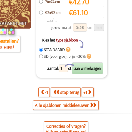
€
42.70
74x74 cm
€
61.10
92x92 cm
... of ...
jouw maat
cm
Kies het
type sjabloon
estellen?
Y
S HIER!
STANDAARD
3D (voor gips), prijs +30%
X
aantal:
st.
-1
stap terug
+1
Alle sjablonen middeleeuwen
Correcties of vragen?