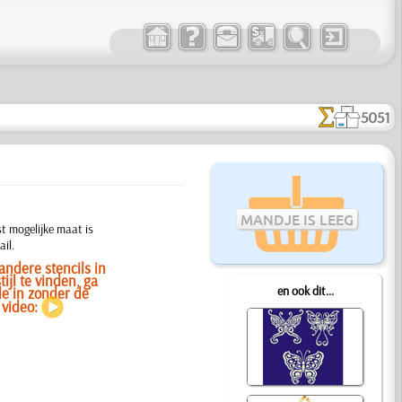
5051
MANDJE IS LEEG
t mogelijke maat is
il.
ndere stencils in
ijl te vinden, ga
en ook dit...
e in zonder de
r video: