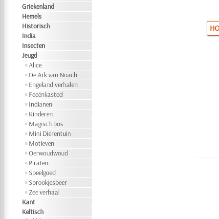
Griekenland
Hemels
Historisch
HO
India
Insecten
Jeugd
Alice
De Ark van Noach
Engeland verhalen
Feeënkasteel
Indianen
Kinderen
Magisch bos
Mini Dierentuin
Motieven
Oerwoudwoud
Piraten
Speelgoed
Sprookjesbeer
Zee verhaal
Kant
Keltisch